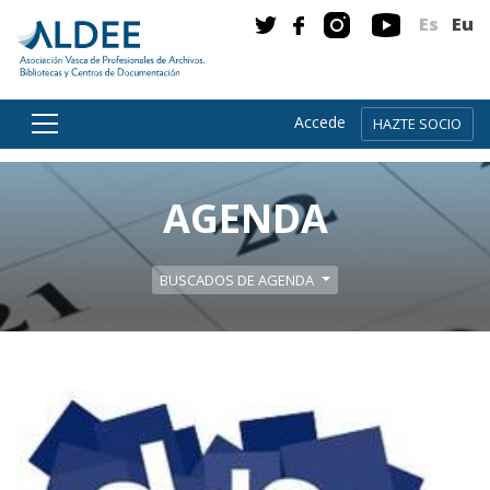
Es
Eu
Accede
HAZTE SOCIO
Ir directamente al contenido
AGENDA
BUSCADOS DE AGENDA
Leer m�s sobre Ultimo día para comunicar situac