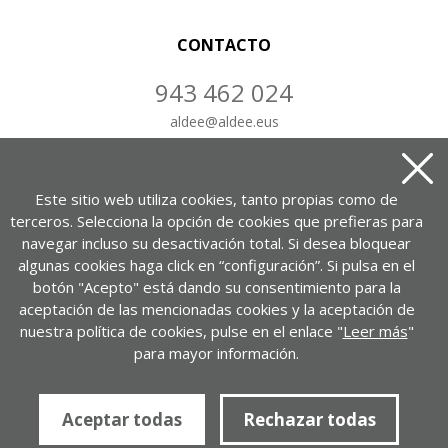
CONTACTO
943 462 024
aldee
@
aldee.eus
CONTÁCTANOS
Este sitio web utiliza cookies, tanto propias como de
terceros. Selecciona la opción de cookies que prefieras para
navegar incluso su desactivación total. Si desea bloquear
algunas cookies haga click en “configuración”. Si pulsa en el
Portuetxe kalea, 37, 1-7. bul.
botón "Acepto" está dando su consentimiento para la
20018 Donostia – Gipuzkoa
aceptación de las mencionadas cookies y la aceptación de
nuestra política de cookies, pulse en el enlace "
Leer más
"
VER EN GOOGLE MAPS
para mayor información.
Política de privacidad
Aviso legal
Política de cookies
Aceptar todas
Rechazar todas
ALDEE.com Empresa de desarrollo
Desarrollado por