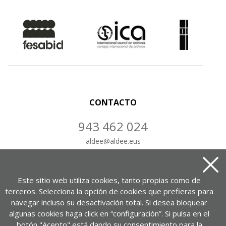
CONTACTO
943 462 024
aldee
@
aldee.eus
CONTÁCTANOS
Este sitio web utiliza cookies, tanto propias como de
terceros. Selecciona la opción de cookies que prefieras para
navegar incluso su desactivación total. Si desea bloquear
algunas cookies haga click en “configuración”. Si pulsa en el
Portuetxe kalea, 37, 1-7. bul.
botón "Acepto" está dando su consentimiento para la