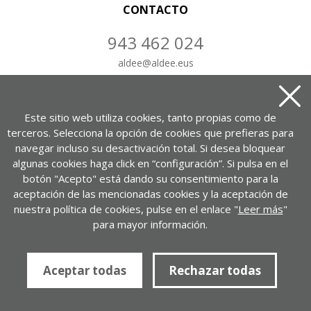
CONTACTO
943 462 024
aldee
@
aldee.eus
CONTÁCTANOS
Este sitio web utiliza cookies, tanto propias como de
terceros. Selecciona la opción de cookies que prefieras para
navegar incluso su desactivación total. Si desea bloquear
algunas cookies haga click en “configuración”. Si pulsa en el
Portuetxe kalea, 37, 1-7. bul.
botón "Acepto" está dando su consentimiento para la
20018 Donostia – Gipuzkoa
aceptación de las mencionadas cookies y la aceptación de
nuestra política de cookies, pulse en el enlace "
Leer más
"
VER EN GOOGLE MAPS
para mayor información.
Política de privacidad
Aviso legal
Política de cookies
Aceptar todas
Rechazar todas
ALDEE.com Empresa de desarrollo
Desarrollado por