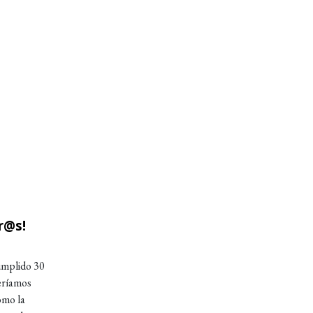
r@s!
umplido 30
ueríamos
omo la