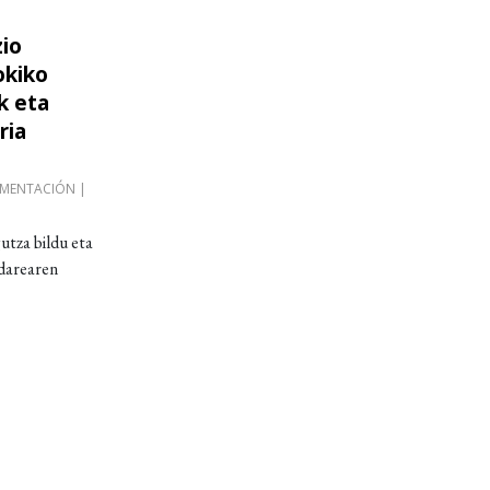
io
. Bilkura: Tokiko Bildumak. GLAM erakundeek eta k
okiko
k eta
ria
MENTACIÓN |
utza bildu eta
darearen