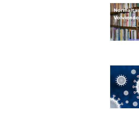
Leer m�s s
Leer m�s s