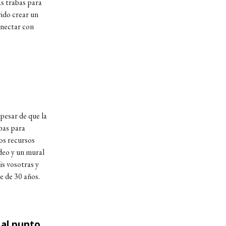
s trabas para
rido crear un
onectar con
pesar de que la
bas para
os recursos
deo y un mural
is vosotras y
e de 30 años.
al punto
ecreto 36/2020