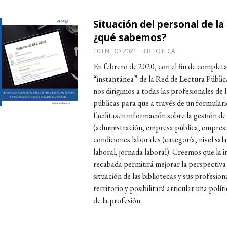
Situación del personal de la
obre Situación del personal de la RLPE: ¿qué sabe
¿qué sabemos?
10 ENERO 2021
BIBLIOTECA
En febrero de 2020, con el fin de complet
“instantánea” de la Red de Lectura Públic
nos dirigimos a todas las profesionales de l
públicas para que a través de un formulari
facilitasen información sobre la gestión de
(administración, empresa pública, empresa
condiciones laborales (categoría, nivel sala
laboral, jornada laboral). Creemos que la 
recabada permitirá mejorar la perspectiva 
situación de las bibliotecas y sus profesio
territorio y posibilitará articular una polít
de la profesión.