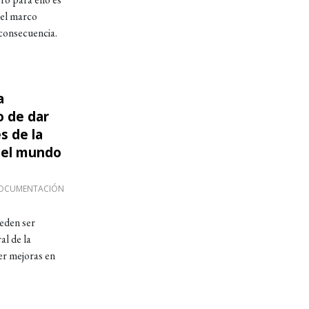
 el marco
consecuencia.
a
el objetivo de dar visibilidad a los profesionales 
o de dar
s de la
 el mundo
DOCUMENTACIÓN
eden ser
al de la
er mejoras en