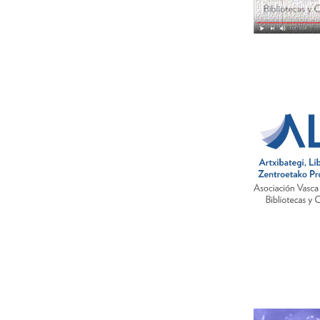
Leer m�s s
Leer m�s s