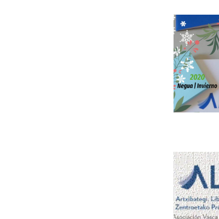
Leer m�s s
Leer m�s s