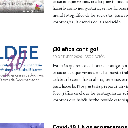
situación que vivimos nos ha puesto mucha
hacerlo como nos gustaría, se nos ha ocur
mural fotográfico de los socios/as, para c
vosotros/as, la esencia de la asociación.
¡30 años contigo!
obre ¡30 años contigo!
30 OCTUBRE 2020
ASOCIACIÓN
Este año queremos celebrarlo contigo, y a 
situación en que vivimos nos ha puesto tra
celebrarlo como hasta ahora, tenemos otr
para hacerlo. Nos gustaría preparar un ví
fotográfico en el que los protagonistas seá
vosotros que habéis hecho posible este viaj
Covid-19 | Nos acogeremos 
obre Covid-19 | Nos acogeremos al punto 11 del D