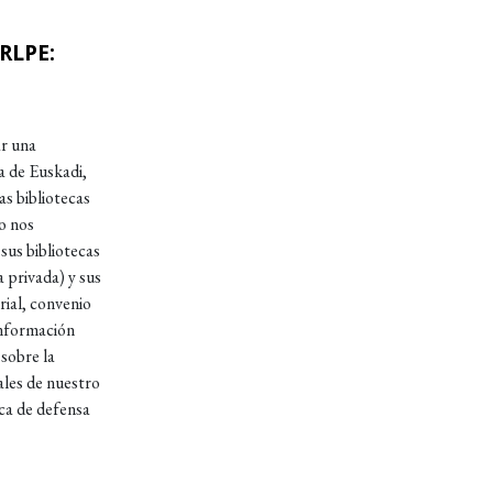
 RLPE:
mos?
ar una
a de Euskadi,
as bibliotecas
o nos
 sus bibliotecas
 privada) y sus
rial, convenio
información
sobre la
nales de nuestro
ica de defensa