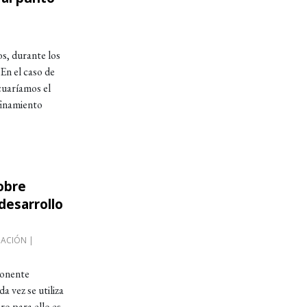
os, durante los
En el caso de
cuaríamos el
finamiento
obre
igital para el desarrollo profesional
desarrollo
IACIÓN |
ponente
a vez se utiliza
ro para ello es