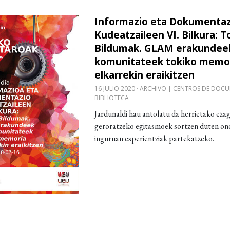
Informazio eta Dokumentaz
obre Informazio eta Dokumentazio Kudeatzaileen VI
Kudeatzaileen VI. Bilkura: T
Bildumak. GLAM erakundee
komunitateek tokiko memo
elkarrekin eraikitzen
16 JULIO 2020
ARCHIVO | CENTROS DE DOCU
BIBLIOTECA
Jardunaldi hau antolatu da herrietako ezag
geroratzeko egitasmoek sortzen duten on
inguruan esperientziak partekatzeko.