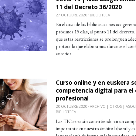
11 del Decreto 36/2020
27 OCTUBRE 2020
BIBLIOTECA
En el caso de las bibliotecas nos acogerem
próximos 15 días, al punto 11 del decreto. 
que estas restricciones se prolonguen ade
protocolo que elaboramos durante el con
anterior.
Curso online y en euskera s
obre Curso online y en euskera sobre competencia d
competencia digital para el 
profesional
20 OCTUBRE 2020
ARCHIVO | OTROS | ASOC
BIBLIOTECA
Las TIC se están convirtiendo en un com
importante en nuestro ámbito laboral y cad
la tecnología de forma más innovadora, pe