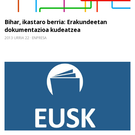
Bihar, ikastaro berria: Erakundeetan
dokumentazioa kudeatzea
2013 URRIA 22
ENPRESA
Gehiago irakurri: “Jardunbide egokiak EIPSko Libu