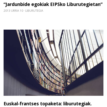
“Jardunbide egokiak EIPSko Liburutegietan”
2013 URRIA 10
LIBURUTEGIA
Gehiago irakurri: Euskal-frantses topaketa: liburut
Euskal-frantses topaketa: liburutegiak.