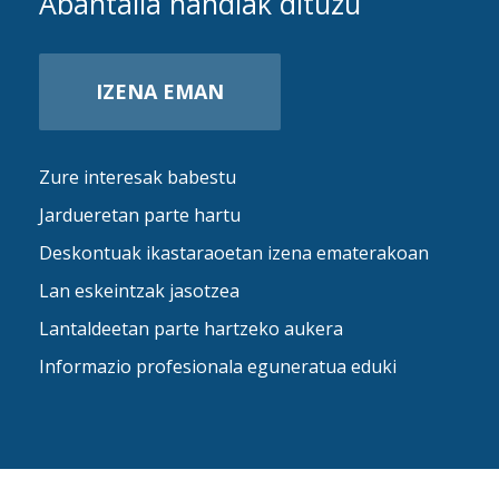
Abantaila handiak dituzu
IZENA EMAN
Zure interesak babestu
Jardueretan parte hartu
Deskontuak ikastaraoetan izena ematerakoan
Lan eskeintzak jasotzea
Lantaldeetan parte hartzeko aukera
Informazio profesionala eguneratua eduki