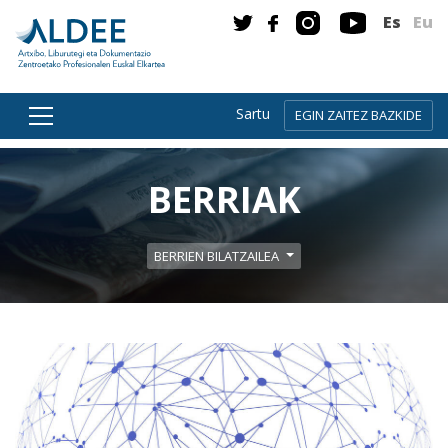
Es
Eu
Sartu
EGIN ZAITEZ BAZKIDE
Zuzenean edukira joan
BERRIAK
BERRIEN BILATZAILEA
Gehiago irakurri: “Informazio artxibistikoaren k