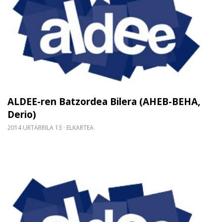
ALDEE-ren Batzordea Bilera (AHEB-BEHA,
Derio)
2014 URTARRILA 13
ELKARTEA
Gehiago irakurri: ALDEE-ren Batzordea Bilera (AH