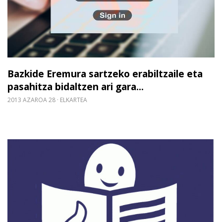
Bazkide Eremura sartzeko erabiltzaile eta
pasahitza bidaltzen ari gara...
2013 AZAROA 28
ELKARTEA
Gehiago irakurri: Jardunaldia irakurketa erreza, V