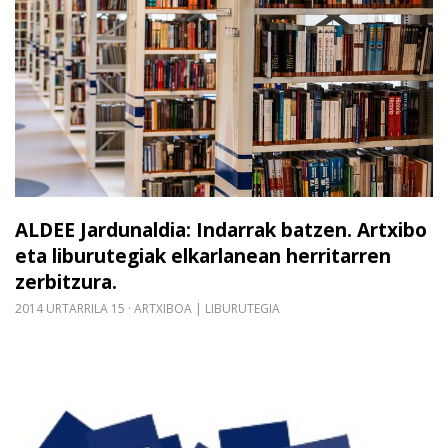
ALDEE Jardunaldia: Indarrak batzen. Artxibo
eta liburutegiak elkarlanean herritarren
zerbitzura.
2014 URTARRILA 15
ARTXIBOA | LIBURUTEGIA
Gehiago irakurri: ALDEE-ren Batzordea Bilera (AH