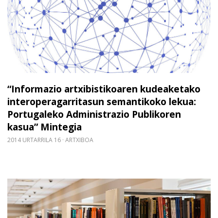
“Informazio artxibistikoaren kudeaketako
interoperagarritasun semantikoko lekua:
Portugaleko Administrazio Publikoren
kasua” Mintegia
2014 URTARRILA 16
ARTXIBOA
Gehiago irakurri: ALDEE Jardunaldia: Indarrak batz