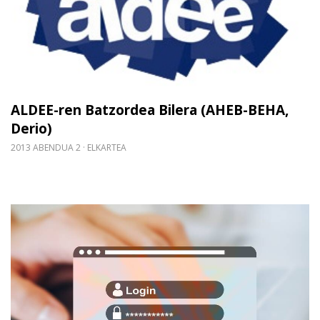
ALDEE-ren Batzordea Bilera (AHEB-BEHA,
Derio)
2013 ABENDUA 2
ELKARTEA
Gehiago irakurri: Bazkide Eremura sartzeko erabiltz