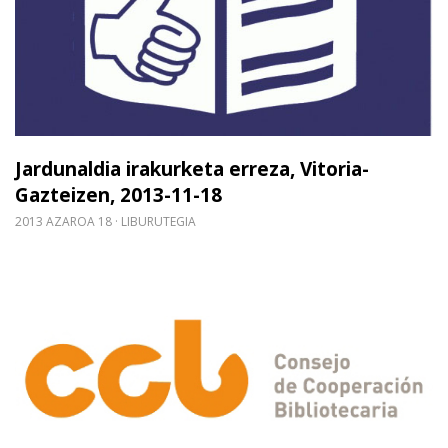
Jardunaldia irakurketa erreza, Vitoria-
Gazteizen, 2013-11-18
2013 AZAROA 18
LIBURUTEGIA
Gehiago irakurri: Duli Vélez, de la Junta de Aldee