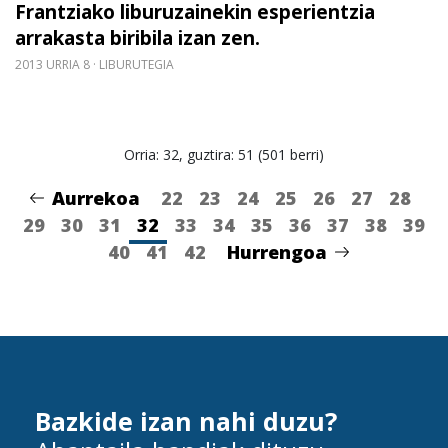
Frantziako liburuzainekin esperientzia
arrakasta biribila izan zen.
2013 URRIA 8
LIBURUTEGIA
Orria: 32, guztira: 51 (501 berri)
Aurrekoa
22
23
24
25
26
27
28
29
30
31
32
33
34
35
36
37
38
39
40
41
42
Hurrengoa
Bazkide izan nahi duzu?