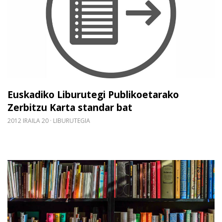
Euskadiko Liburutegi Publikoetarako
Zerbitzu Karta standar bat
2012 IRAILA 20
LIBURUTEGIA
Gehiago irakurri: Gogoratu ikastaroak: Informazio-