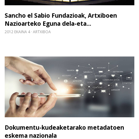
Sancho el Sabio Fundazioak, Artxiboen
Nazioarteko Eguna dela-eta...
2012 EKAINA 4
ARTXIBOA
Gehiago irakurri: Dokumentu-kudeaketarako met
Dokumentu-kudeaketarako metadatoen
eskema nazionala