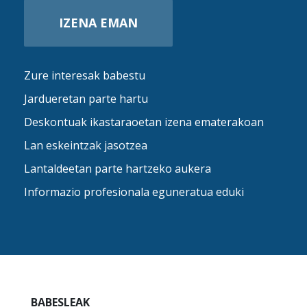
IZENA EMAN
Zure interesak babestu
Jardueretan parte hartu
Deskontuak ikastaraoetan izena ematerakoan
Lan eskeintzak jasotzea
Lantaldeetan parte hartzeko aukera
Informazio profesionala eguneratua eduki
BABESLEAK