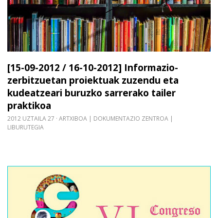
[15-09-2012 / 16-10-2012] Informazio-
zerbitzuetan proiektuak zuzendu eta
kudeatzeari buruzko sarrerako tailer
praktikoa
2012 UZTAILA 27
ARTXIBOA | DOKUMENTAZIO ZENTROA |
LIBURUTEGIA
Gehiago irakurri: VI Congreso Nacional de Bibliot