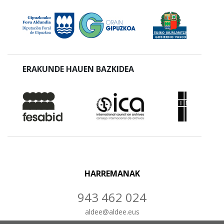
ERAKUNDE HAUEN BAZKIDEA
HARREMANAK
943 462 024
aldee
@
aldee.eus