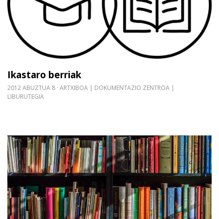
Ikastaro berriak
2012 ABUZTUA 8
ARTXIBOA | DOKUMENTAZIO ZENTROA |
LIBURUTEGIA
Gehiago irakurri: [15-09-2012 / 16-10-2012] Infor