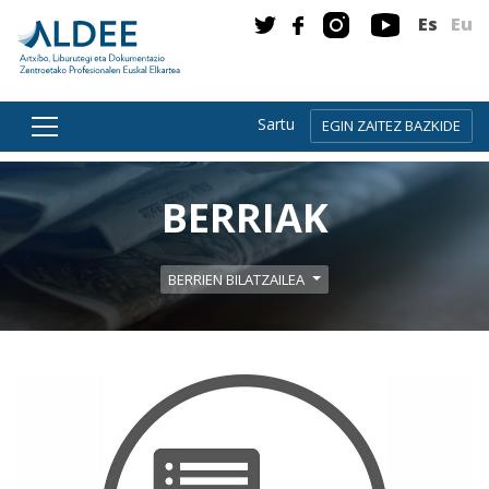
Es
Eu
Sartu
EGIN ZAITEZ BAZKIDE
Zuzenean edukira joan
BERRIAK
BERRIEN BILATZAILEA
Gehiago irakurri: Euskadiko Liburutegi Publikoet