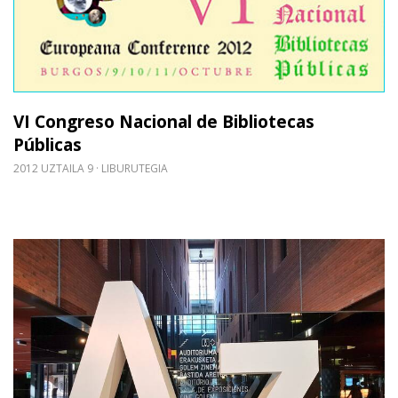
VI Congreso Nacional de Bibliotecas
Públicas
2012 UZTAILA 9
LIBURUTEGIA
Gehiago irakurri: alhóndigabilbao: Jardunaldi prof