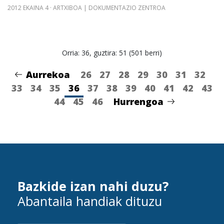
2012 EKAINA 4
ARTXIBOA | DOKUMENTAZIO ZENTROA
Orria: 36, guztira: 51 (501 berri)
Aurrekoa
26
27
28
29
30
31
32
33
34
35
36
37
38
39
40
41
42
43
44
45
46
Hurrengoa
Bazkide izan nahi duzu?
Abantaila handiak dituzu