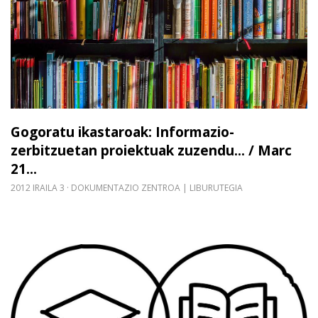
Gogoratu ikastaroak: Informazio-
zerbitzuetan proiektuak zuzendu... / Marc
21...
2012 IRAILA 3
DOKUMENTAZIO ZENTROA | LIBURUTEGIA
Gehiago irakurri: Ikastaro berriak