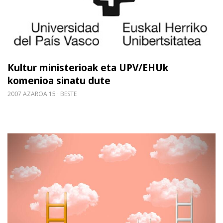
Kultur ministerioak eta UPV/EHUk
komenioa sinatu dute
2007 AZAROA 15
BESTE
Gehiago irakurri: Innovadoc_07