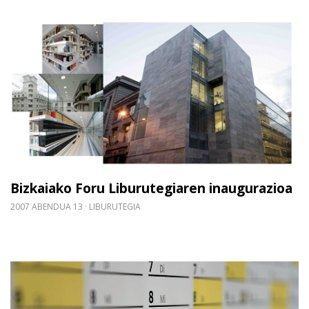
Gehiago irakurri: Bizkaiako Foru Liburutegiaren i
Bizkaiako Foru Liburutegiaren inaugurazioa
2007 ABENDUA 13
LIBURUTEGIA
Gehiago irakurri: Iradokizunak 2008rako formakun