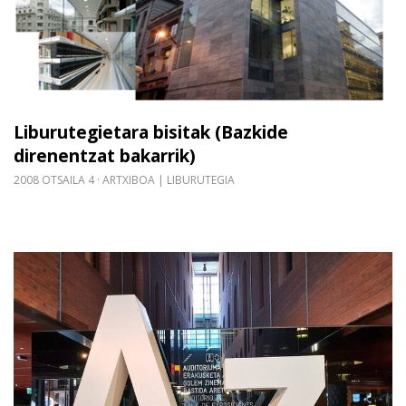
Liburutegietara bisitak (Bazkide
direnentzat bakarrik)
2008 OTSAILA 4
ARTXIBOA | LIBURUTEGIA
Gehiago irakurri: AlhondigaBilbao, prestakuntza 