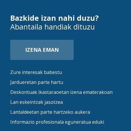
Bazkide izan nahi duzu?
Abantaila handiak dituzu
IZENA EMAN
Zure interesak babestu
Jardueretan parte hartu
Deskontuak ikastaraoetan izena ematerakoan
Lan eskeintzak jasotzea
Lantaldeetan parte hartzeko aukera
Informazio profesionala eguneratua eduki