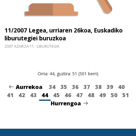
11/2007 Legea, urriaren 26koa, Euskadiko
liburutegiei buruzkoa
2007 AZAROA 11
LIBURUTEGIA
Orria: 44, guztira: 51 (501 berri)
Aurrekoa
34
35
36
37
38
39
40
41
42
43
44
45
46
47
48
49
50
51
Hurrengoa