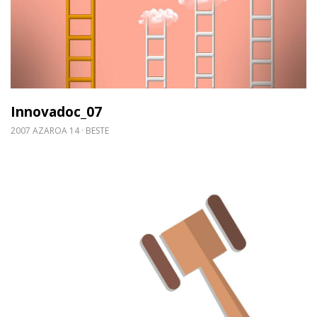
Innovadoc_07
2007 AZAROA 14
BESTE
Gehiago irakurri: 11/2007 Legea, urriaren 26koa, 