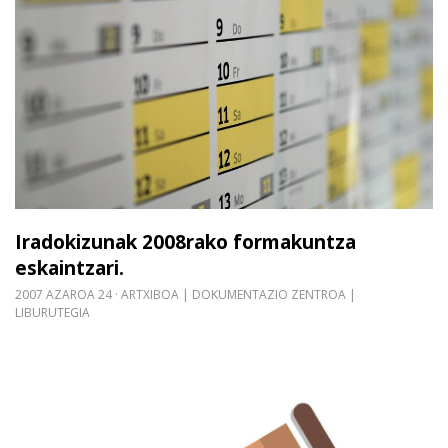
Iradokizunak 2008rako formakuntza
eskaintzari.
2007 AZAROA 24
ARTXIBOA | DOKUMENTAZIO ZENTROA |
LIBURUTEGIA
Gehiago irakurri: 11/2007 Legea, urriaren 26koa, 