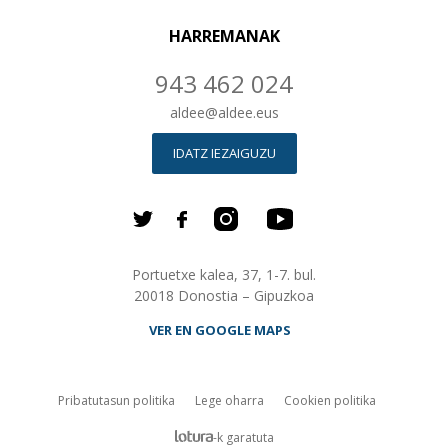
HARREMANAK
943 462 024
aldee
@
aldee.eus
IDATZ IEZAIGUZU
Portuetxe kalea, 37, 1-7. bul.
20018 Donostia – Gipuzkoa
VER EN GOOGLE MAPS
Pribatutasun politika
Lege oharra
Cookien politika
lotura.com Empresa de desarrollo web en Donos
-k garatuta