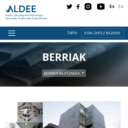
Es
Eu
Sartu
EGIN ZAITEZ BAZKIDE
Zuzenean edukira joan
BERRIAK
BERRIEN BILATZAILEA
Gehiago irakurri: Liburutegietara bisitak (Bazkide