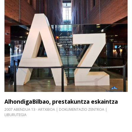
Gehiago irakurri: AlhondigaBilbao, prestakuntza 
AlhondigaBilbao, prestakuntza eskaintza
2007 ABENDUA 13
ARTXIBOA | DOKUMENTAZIO ZENTROA |
LIBURUTEGIA