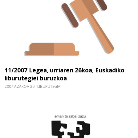
11/2007 Legea, urriaren 26koa, Euskadiko
liburutegiei buruzkoa
2007 AZAROA 20
LIBURUTEGIA
Gehiago irakurri: Kultur ministerioak eta UPV/EH