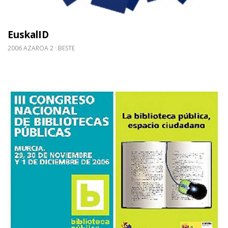
EuskalID
2006 AZAROA 2
BESTE
Gehiago irakurri: Liburutegi Publikoen III. Kongre