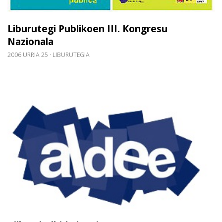
Liburutegi Publikoen III. Kongresu
Nazionala
2006 URRIA 25
LIBURUTEGIA
Gehiago irakurri: Bilbon helbide berria