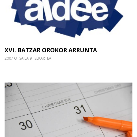
XVI. BATZAR OROKOR ARRUNTA
2007 OTSAILA 9
ELKARTEA
Gehiago irakurri: 2OO7 JARDUERAK - IKASTARO