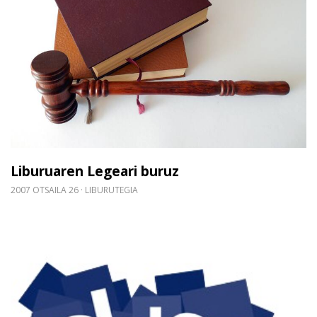
Liburuaren Legeari buruz
2007 OTSAILA 26
LIBURUTEGIA
Gehiago irakurri: XVI. BATZAR OROKOR ARRUNTA