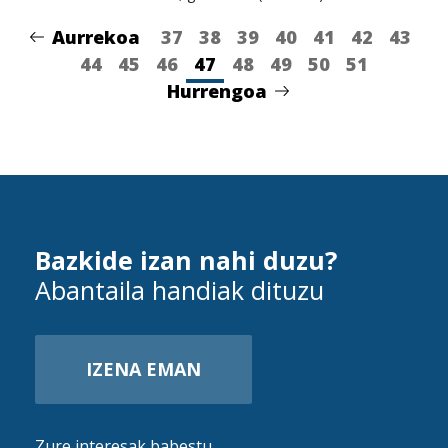
Aurrekoa
37
38
39
40
41
42
43
44
45
46
47
48
49
50
51
Hurrengoa
Bazkide izan nahi duzu?
Abantaila handiak dituzu
IZENA EMAN
Zure interesak babestu