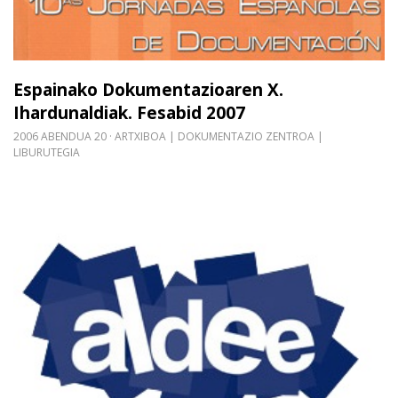
Espainako Dokumentazioaren X.
Ihardunaldiak. Fesabid 2007
2006 ABENDUA 20
ARTXIBOA | DOKUMENTAZIO ZENTROA |
LIBURUTEGIA
Gehiago irakurri: EuskalID