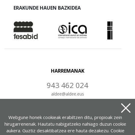
ERAKUNDE HAUEN BAZKIDEA
HARREMANAK
943 462 024
aldee
@
aldee.eus
IDATZ IEZAIGUZU
Webgune honek cookieak erabiltzen ditu, propioak zein
hirugarrenenak. Hautatu nabigatzeko nahiago duzun cookie
aukera. Guztiz desaktibatzea ere hauta dezakezu. Cookie