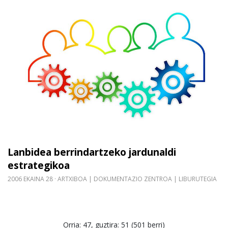
Gehiago irakurri: Lanbidea berrindartzeko jarduna
Lanbidea berrindartzeko jardunaldi
estrategikoa
2006 EKAINA 28
ARTXIBOA | DOKUMENTAZIO ZENTROA | LIBURUTEGIA
Orria: 47, guztira: 51 (501 berri)