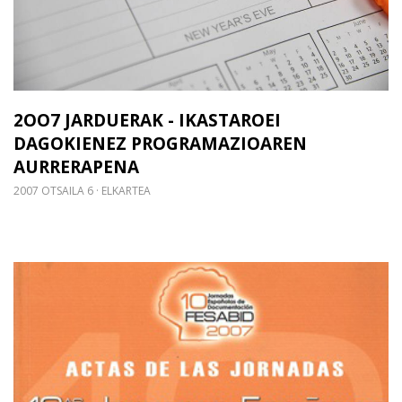
2OO7 JARDUERAK - IKASTAROEI
DAGOKIENEZ PROGRAMAZIOAREN
AURRERAPENA
2007 OTSAILA 6
ELKARTEA
Gehiago irakurri: Espainako Dokumentazioaren X. 