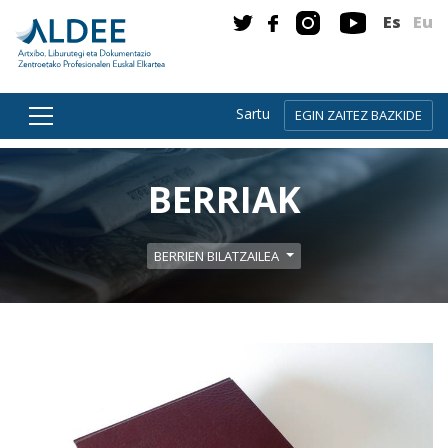
Es
Eu
Sartu
EGIN ZAITEZ BAZKIDE
Zuzenean edukira joan
BERRIAK
BERRIEN BILATZAILEA
Gehiago irakurri: Liburuaren Legeari buruz