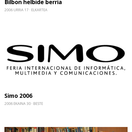
Bilbon helbide berria
2006 URRIA 17
ELKARTEA
Gehiago irakurri: Simo 2006
Simo 2006
2006 EKAINA 30
BESTE
Gehiago irakurri: Irakurketa sustapenari buruzko