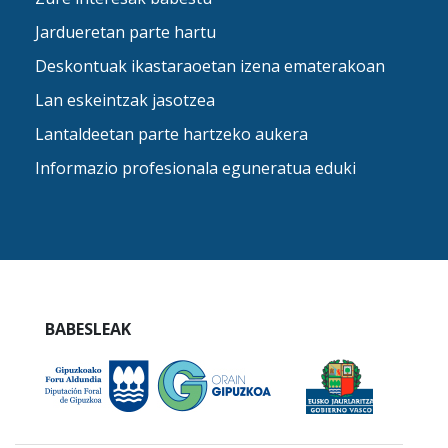
Jardueretan parte hartu
Deskontuak ikastaraoetan izena ematerakoan
Lan eskeintzak jasotzea
Lantaldeetan parte hartzeko aukera
Informazio profesionala eguneratua eduki
BABESLEAK