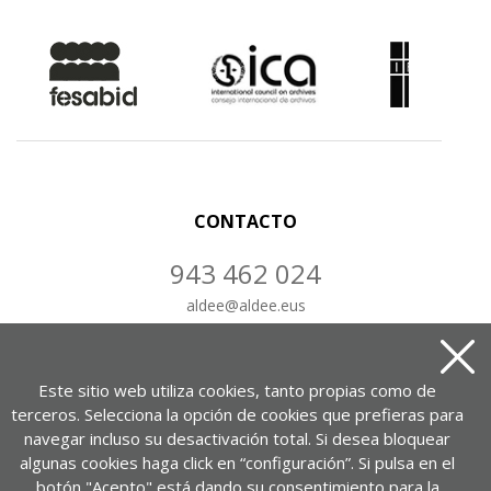
CONTACTO
943 462 024
aldee
@
aldee.eus
CONTÁCTANOS
Este sitio web utiliza cookies, tanto propias como de
terceros. Selecciona la opción de cookies que prefieras para
navegar incluso su desactivación total. Si desea bloquear
algunas cookies haga click en “configuración”. Si pulsa en el
Portuetxe kalea, 37, 1-7. bul.
botón "Acepto" está dando su consentimiento para la