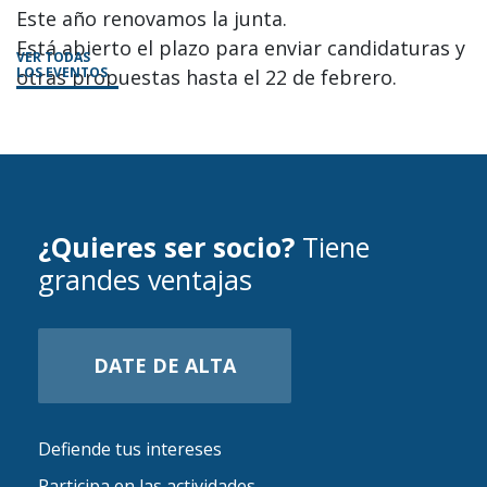
Este año renovamos la junta.
Está abierto el plazo para enviar candidaturas y
VER TODAS
LOS EVENTOS
otras propuestas hasta el 22 de febrero.
¿Quieres ser socio?
Tiene
grandes ventajas
DATE DE ALTA
Defiende tus intereses
Participa en las actividades