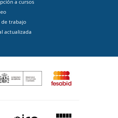
ipción a cursos
leo
s de trabajo
l actualizada