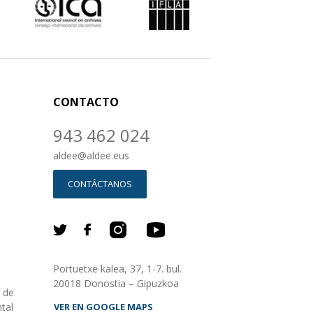
CONTACTO
943 462 024
aldee
@
aldee.eus
CONTÁCTANOS
Portuetxe kalea, 37, 1-7. bul.
20018 Donostia – Gipuzkoa
o de
tal
VER EN GOOGLE MAPS