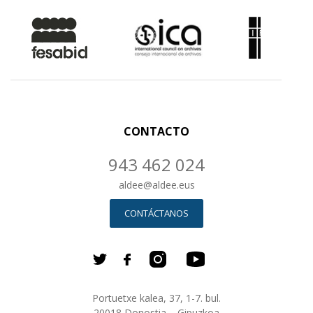
CONTACTO
943 462 024
aldee
@
aldee.eus
CONTÁCTANOS
Portuetxe kalea, 37, 1-7. bul.
20018 Donostia – Gipuzkoa