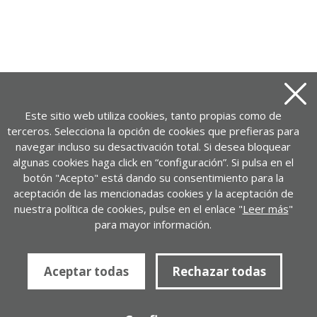
Ofertas de trabajo [2013-12-27 /
Leer m�s sobre Ofertas de trabajo [2013-12-27 / 
Este sitio web utiliza cookies, tanto propias como de
2014-01-02]
terceros. Selecciona la opción de cookies que prefieras para
navegar incluso su desactivación total. Si desea bloquear
algunas cookies haga click en “configuración”. Si pulsa en el
botón "Acepto" está dando su consentimiento para la
aceptación de las mencionadas cookies y la aceptación de
nuestra política de cookies, pulse en el enlace "
Leer más
"
para mayor información.
Aceptar todas
Rechazar todas