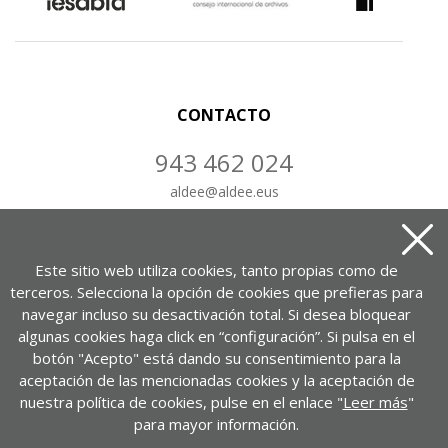
CONTACTO
943 462 024
aldee
@
aldee.eus
CONTÁCTANOS
Este sitio web utiliza cookies, tanto propias como de
terceros. Selecciona la opción de cookies que prefieras para
navegar incluso su desactivación total. Si desea bloquear
algunas cookies haga click en “configuración”. Si pulsa en el
Portuetxe kalea, 37, 1-7. bul.
botón "Acepto" está dando su consentimiento para la
20018 Donostia – Gipuzkoa
aceptación de las mencionadas cookies y la aceptación de
nuestra política de cookies, pulse en el enlace "
Leer más
"
VER EN GOOGLE MAPS
para mayor información.