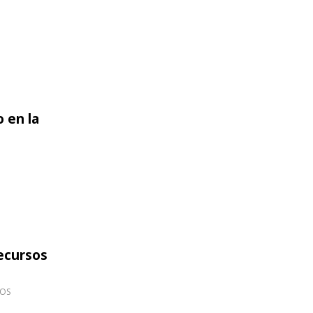
 en la
ón
ecursos
cos
OS