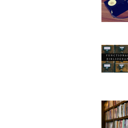
Leer m�s s
Leer m�s s