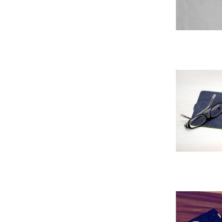
Leer m�s s
Leer m�s s