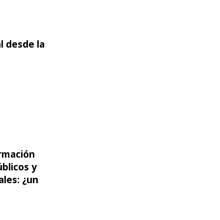
l desde la
eca Pública
ormación
n los archivos públicos y protección de datos pers
blicos y
les: ¿un