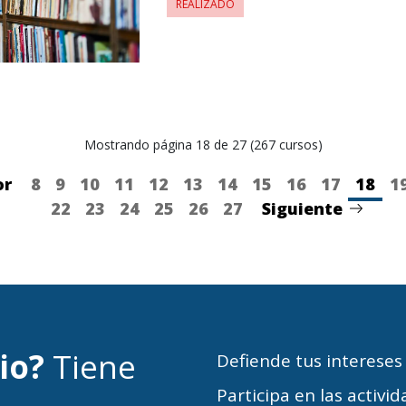
REALIZADO
Mostrando página 18 de 27 (267 cursos)
or
8
9
10
11
12
13
14
15
16
17
18
1
22
23
24
25
26
27
Siguiente
cio?
Tiene
Defiende tus intereses
Participa en las activi