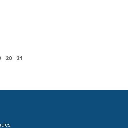
9
20
21
dades