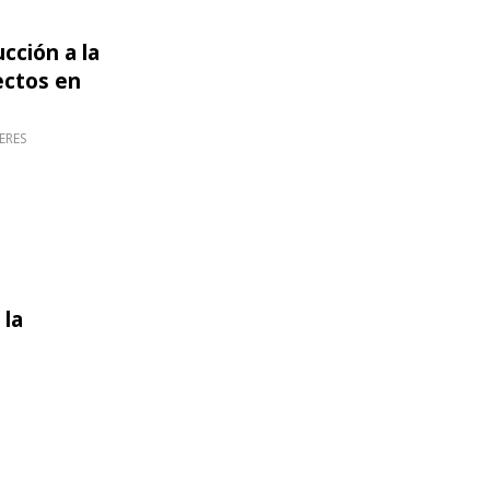
cción a la
ión y gestión de proyectos en servicios de informaci
ectos en
ERES
 la
cumentos