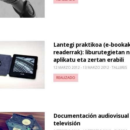
Lantegi praktikoa (e-bookak
obre Lantegi praktikoa (e-bookak eta & e-readerrak):
readerrak): liburutegietan n
aplikatu eta zertan erabili
12 MARZO 2012 - 13 MARZO 2012
TALLERES
REALIZADO
Documentación audiovisual
obre Documentación audiovisual en televisión
televisión