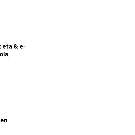
 eta & e-
 liburutegietan nola aplikatu eta zertan erabili
ola
 en