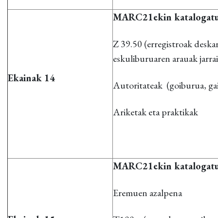
MARC21ekin kataloga
Z 39.50 (erregistroak desk
eskuliburuaren arauak jarra
Ekainak 14
Autoritateak (goiburua, ga
Ariketak eta praktikak
MARC21ekin kataloga
Eremuen azalpena