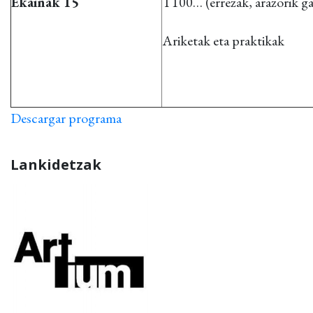
Ekainak 15
T100… (errezak, arazorik g
Ariketak eta praktikak
Descargar programa
Lankidetzak