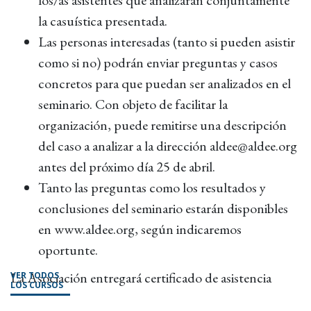
los/as asistentes que analizarán conjuntamente
la casuística presentada.
Las personas interesadas (tanto si pueden asistir
como si no) podrán enviar preguntas y casos
concretos para que puedan ser analizados en el
seminario. Con objeto de facilitar la
organización, puede remitirse una descripción
del caso a analizar a la dirección aldee@aldee.org
antes del próximo día 25 de abril.
Tanto las preguntas como los resultados y
conclusiones del seminario estarán disponibles
en www.aldee.org, según indicaremos
oportunte.
La Asociación entregará certificado de asistencia
VER TODOS
LOS CURSOS