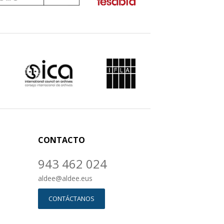
CONTACTO
943 462 024
aldee
@
aldee.eus
CONTÁCTANOS