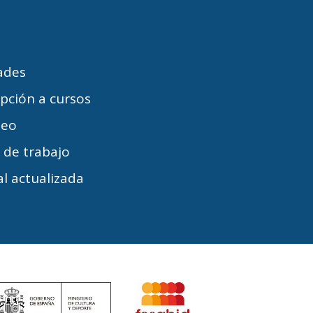
dades
ipción a cursos
leo
s de trabajo
l actualizada