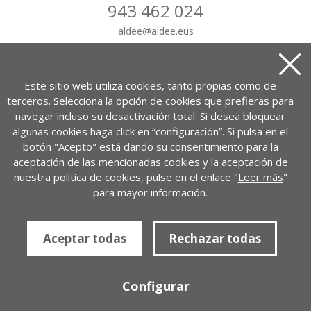
943 462 024
aldee
@
aldee.eus
CONTÁCTANOS
Este sitio web utiliza cookies, tanto propias como de
terceros. Selecciona la opción de cookies que prefieras para
navegar incluso su desactivación total. Si desea bloquear
algunas cookies haga click en “configuración”. Si pulsa en el
Portuetxe kalea, 37, 1-7. bul.
botón "Acepto" está dando su consentimiento para la
20018 Donostia – Gipuzkoa
aceptación de las mencionadas cookies y la aceptación de
nuestra política de cookies, pulse en el enlace "
Leer más
"
VER EN GOOGLE MAPS
para mayor información.
Política de privacidad
Aviso legal
Política de cookies
Aceptar todas
Rechazar todas
ALDEE.com Empresa de desarrollo
Desarrollado por
Configurar