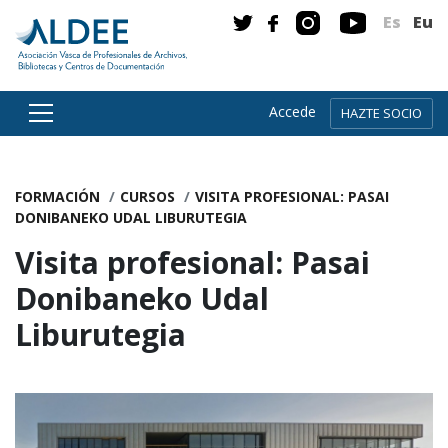
Es
Eu
Accede
HAZTE SOCIO
Ir directamente al contenido
FORMACIÓN
CURSOS
VISITA PROFESIONAL: PASAI
DONIBANEKO UDAL LIBURUTEGIA
Visita profesional: Pasai
Donibaneko Udal
Liburutegia