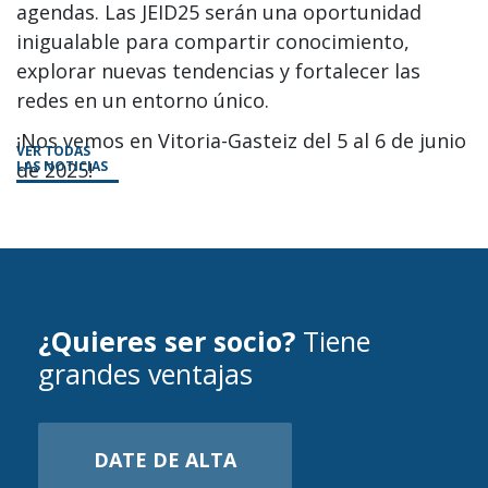
agendas. Las JEID25 serán una oportunidad
inigualable para compartir conocimiento,
explorar nuevas tendencias y fortalecer las
redes en un entorno único.
¡Nos vemos en Vitoria-Gasteiz del 5 al 6 de junio
VER TODAS
de 2025!
LAS NOTICIAS
¿Quieres ser socio?
Tiene
grandes ventajas
DATE DE ALTA