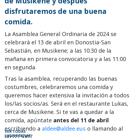
de Musikene y después
disfrutaremos de una buena
comida.
La Asamblea General Ordinaria de 2024 se
celebrará el 13 de abril en Donostia-San
Sebastián, en Musikene; a las 10:30 de la
mañana en primera convocatoria y a las 11:00
en segunda.
Tras la asamblea, recuperando las buenas
costumbres, celebraremos una comida y
queremos hacer extensiva la invitación a todos
los/las socios/as. Será en el restaurante Lukas,
cerca de Musikene. Si te vas a quedar a la
comida, apúntate
antes del 11 de abril
escribiendo a
aldee@aldee.eus
o llamando al
VER TODAS
605715007.
LAS NOTICIAS