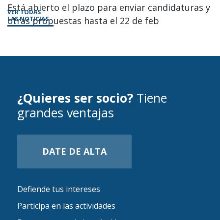
Está abierto el plazo para enviar candidaturas y
VER TODAS
otras propuestas hasta el 22 de feb
LAS NOTICIAS
¿Quieres ser socio?
Tiene
grandes ventajas
DATE DE ALTA
Defiende tus intereses
Participa en las actividades