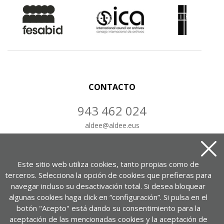
CONTACTO
943 462 024
aldee
@
aldee.eus
CONTÁCTANOS
Este sitio web utiliza cookies, tanto propias como de
terceros. Selecciona la opción de cookies que prefieras para
navegar incluso su desactivación total. Si desea bloquear
algunas cookies haga click en “configuración”. Si pulsa en el
Portuetxe kalea, 37, 1-7. bul.
botón "Acepto" está dando su consentimiento para la
20018 Donostia – Gipuzkoa
aceptación de las mencionadas cookies y la aceptación de