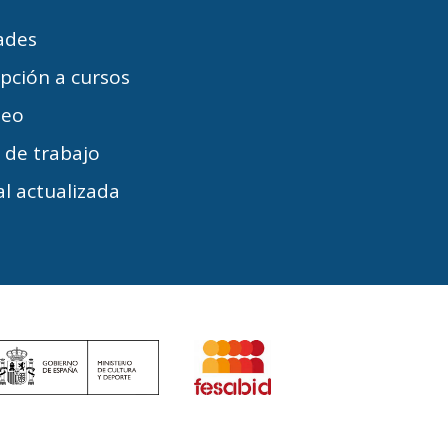
dades
ipción a cursos
leo
s de trabajo
l actualizada