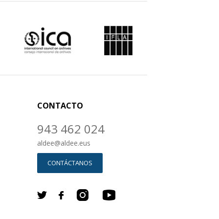
CONTACTO
943 462 024
aldee
@
aldee.eus
CONTÁCTANOS