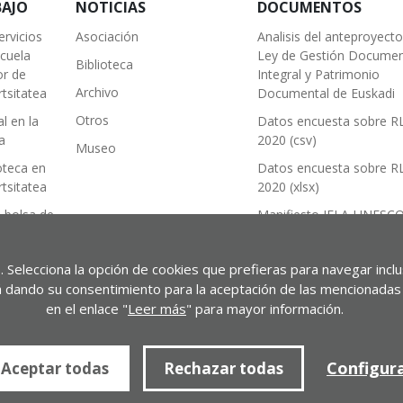
BAJO
NOTICIAS
DOCUMENTOS
ervicios
Asociación
Analisis del anteproyect
scuela
Ley de Gestión Documen
Biblioteca
or de
Integral y Patrimonio
Archivo
tsitatea
Documental de Euskadi
Otros
l en la
Datos encuesta sobre R
a
2020 (csv)
Museo
oteca en
Datos encuesta sobre R
tsitatea
2020 (xlsx)
 bolsa de
Manifiesto IFLA-UNESC
sobre Bibliotecas Públic
2022
. Selecciona la opción de cookies que prefieras para navegar incl
usical
stá dando su consentimiento para la aceptación de las mencionadas 
en el enlace "
Leer más
" para mayor información.
Configur
Aceptar todas
Rechazar todas