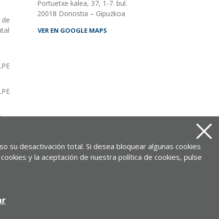
Portuetxe kalea, 37, 1-7. bul.
20018 Donostia – Gipuzkoa
o de
tal
VER EN GOOGLE MAPS
LPE
LPE
O
as
uso su desactivación total. Si desea bloquear algunas cookies
cookies y la aceptación de nuestra política de cookies, pulse
ALDEE.com Empresa de desa
ar
Desarrollado por