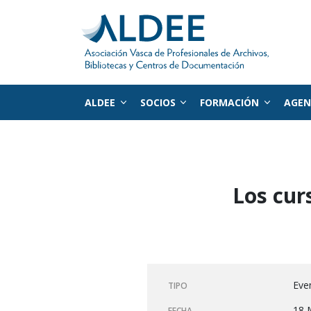
ALDEE
SOCIOS
FORMACIÓN
AGE
Ir directamente al contenido
Los cur
Eve
TIPO
18 
FECHA