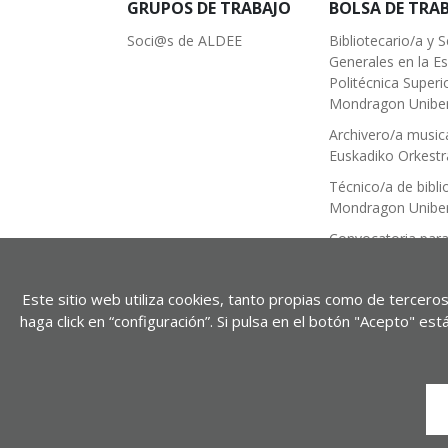
GRUPOS DE TRABAJO
BOLSA DE TRA
Soci@s de ALDEE
Bibliotecario/a y S
Generales en la E
Politécnica Superi
Mondragon Uniber
Archivero/a musica
Euskadiko Orkestr
Técnico/a de bibli
Mondragon Uniber
Convocatoria para
trabajo
Técnico Medio de
Este sitio web utiliza cookies, tanto propias como de terceros
Documentación M
haga click en “configuración”. Si pulsa en el botón "Acepto" e
Notada
Política de privacidad
Aviso legal
Política de cookies