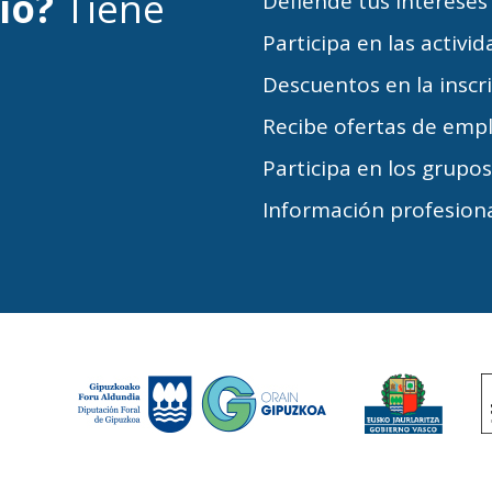
cio?
Tiene
Defiende tus intereses
Participa en las activi
Descuentos en la inscr
Recibe ofertas de emp
Participa en los grupo
Información profesiona