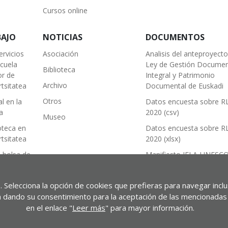
Cursos online
BAJO
NOTICIAS
DOCUMENTOS
ervicios
Asociación
Analisis del anteproyect
scuela
Ley de Gestión Documen
Biblioteca
or de
Integral y Patrimonio
Archivo
tsitatea
Documental de Euskadi
Otros
l en la
Datos encuesta sobre R
a
2020 (csv)
Museo
oteca en
Datos encuesta sobre R
tsitatea
2020 (xlsx)
 bolsa de
Manifiesto IFLA-UNESC
sobre Bibliotecas Públic
2022
. Selecciona la opción de cookies que prefieras para navegar incl
usical
stá dando su consentimiento para la aceptación de las mencionadas 
en el enlace "
Leer más
" para mayor información.