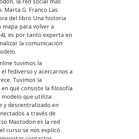
odon, la red social más
o. Marta G. Franco Las
ra del libro Una historia
n mapa para volver a
4), es por tanto experta en
analizar la comunicación
odelo.
nline tuvimos la
el fediverso y acercarnos a
rece. Tuvimos la
n qué consiste la filosofía
l modelo que utiliza:
e y descentralizado en
onectados a través de
rtso Mastodon es la red
el curso se nos explicó
 importar contactos,