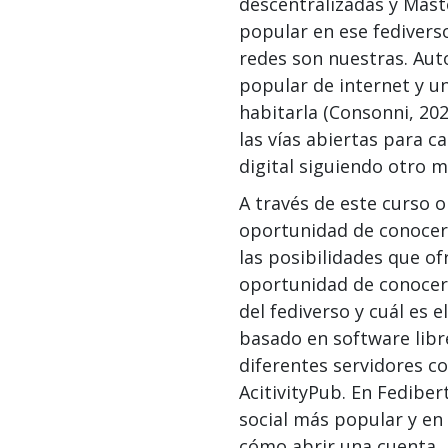
descentralizadas y Mast
popular en ese fedivers
redes son nuestras. Auto
popular de internet y u
habitarla (Consonni, 202
las vías abiertas para c
digital siguiendo otro m
A través de este curso o
oportunidad de conocer 
las posibilidades que of
oportunidad de conocer e
del fediverso y cuál es e
basado en software libr
diferentes servidores c
AcitivityPub. En Fedibe
social más popular y en 
cómo abrir una cuenta,