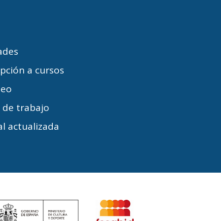
dades
ipción a cursos
leo
s de trabajo
l actualizada