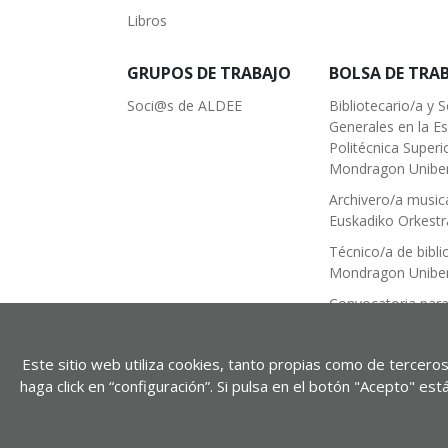
Libros
GRUPOS DE TRABAJO
BOLSA DE TRA
Soci@s de ALDEE
Bibliotecario/a y S
Generales en la E
Politécnica Superi
Mondragon Uniber
Archivero/a musica
Euskadiko Orkestr
Técnico/a de bibli
Mondragon Uniber
Convocatoria para
trabajo
Técnico Medio de
Este sitio web utiliza cookies, tanto propias como de terceros
Documentación M
haga click en “configuración”. Si pulsa en el botón "Acepto" e
Notada