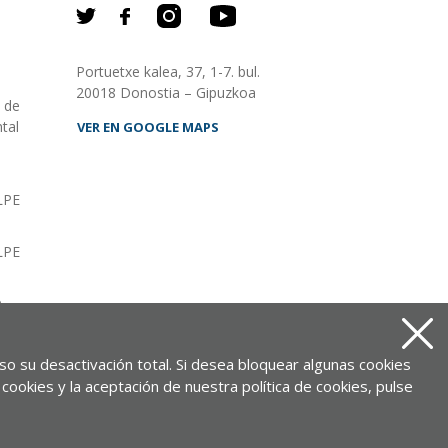
Portuetxe kalea, 37, 1-7. bul.
20018 Donostia – Gipuzkoa
o de
tal
VER EN GOOGLE MAPS
LPE
LPE
O
as
uso su desactivación total. Si desea bloquear algunas cookies
cookies y la aceptación de nuestra política de cookies, pulse