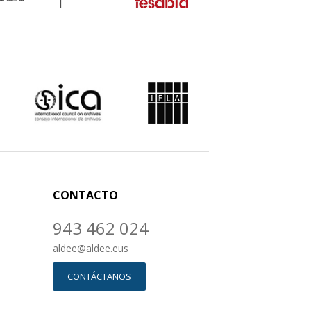
CONTACTO
943 462 024
aldee
@
aldee.eus
CONTÁCTANOS