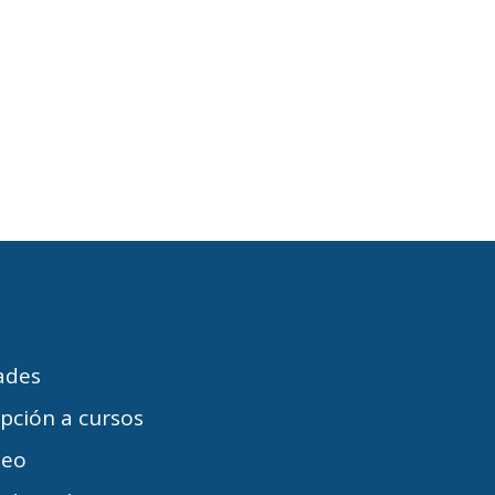
dades
ipción a cursos
leo