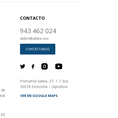
CONTACTO
943 462 024
aldee
@
aldee.eus
CONTÁCTANOS
Portuetxe kalea, 37, 1-7. bul.
20018 Donostia – Gipuzkoa
o de
tal
VER EN GOOGLE MAPS
LPE