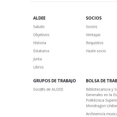
ALDEE
SOCIOS
Saludo
Socios
Objetivos
Ventajas
Historia
Requisitos
Estatutos
Hazte socio
Junta
Libros
GRUPOS DE TRABAJO
BOLSA DE TRA
Soci@s de ALDEE
Bibliotecario/a y S
Generales en la E
Politécnica Superi
Mondragon Uniber
Archivero/a musica