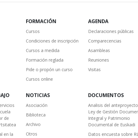
FORMACIÓN
AGENDA
Cursos
Declaraciones públicas
Condiciones de inscripción
Comparecencias
Cursos a medida
Asambleas
Formación reglada
Reuniones
Pide o propón un curso
Visitas
Cursos online
BAJO
NOTICIAS
DOCUMENTOS
ervicios
Asociación
Analisis del anteproyect
scuela
Ley de Gestión Documen
Biblioteca
or de
Integral y Patrimonio
Archivo
tsitatea
Documental de Euskadi
Otros
l en la
Datos encuesta sobre R