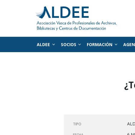
ALDEE
SOCIOS
FORMACIÓN
AGE
Ir directamente al contenido
¿T
ALD
TIPO
6 M
FECHA