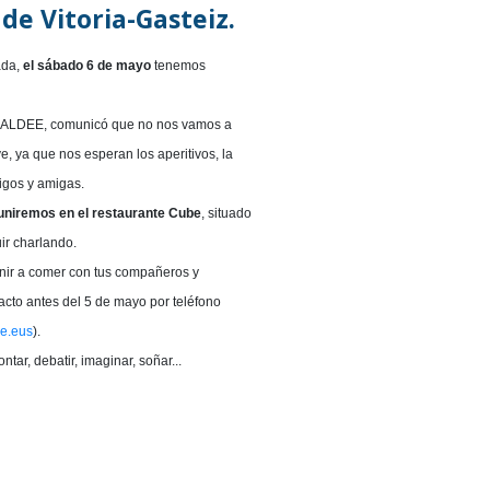
de Vitoria-Gasteiz.
ada,
el sábado 6 de mayo
tenemos
e ALDEE, comunicó que no nos vamos a
, ya que nos esperan los aperitivos, la
igos y amigas.
uniremos en el restaurante Cube
, situado
ir charlando.
nir a comer con tus compañeros y
to antes del 5 de mayo por teléfono
e.eus
).
ar, debatir, imaginar, soñar...