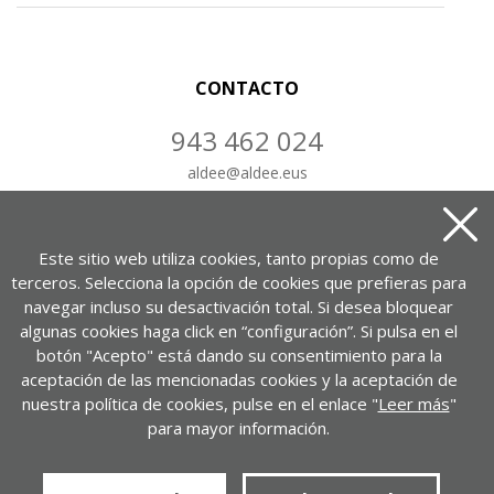
CONTACTO
943 462 024
aldee
@
aldee.eus
CONTÁCTANOS
Este sitio web utiliza cookies, tanto propias como de
terceros. Selecciona la opción de cookies que prefieras para
navegar incluso su desactivación total. Si desea bloquear
algunas cookies haga click en “configuración”. Si pulsa en el
Portuetxe kalea, 37, 1-7. bul.
botón "Acepto" está dando su consentimiento para la
20018 Donostia – Gipuzkoa
aceptación de las mencionadas cookies y la aceptación de
nuestra política de cookies, pulse en el enlace "
Leer más
"
VER EN GOOGLE MAPS
para mayor información.
Política de privacidad
Aviso legal
Política de cookies