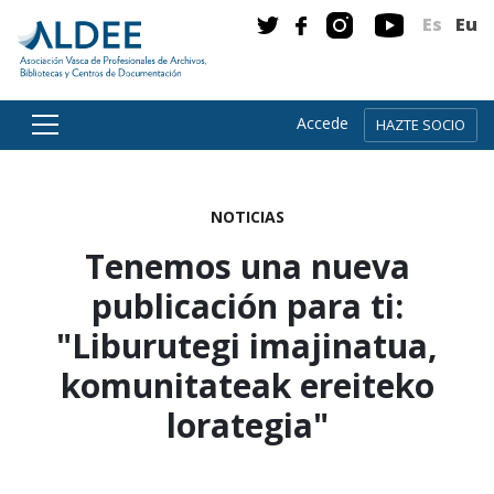
Es
Eu
Accede
HAZTE SOCIO
Ir directamente al contenido
NOTICIAS
Tenemos una nueva
publicación para ti:
"Liburutegi imajinatua,
komunitateak ereiteko
lorategia"