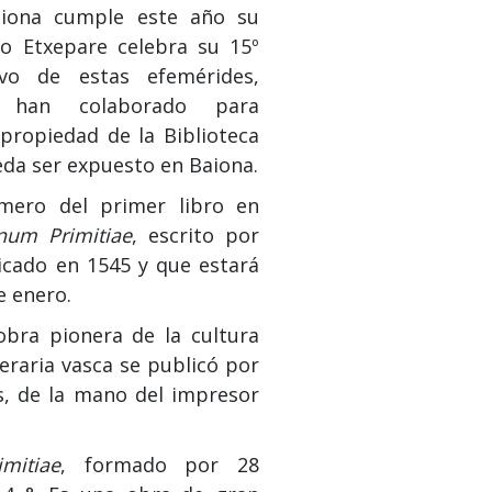
iona cumple este año su
to Etxepare celebra su 15º
ivo de estas efemérides,
s han colaborado para
 propiedad de la Biblioteca
eda ser expuesto en Baiona.
mero del primer libro en
num Primitiae
, escrito por
icado en 1545 y que estará
e enero.
bra pionera de la cultura
iteraria vasca se publicó por
, de la mano del impresor
mitiae
, formado por 28