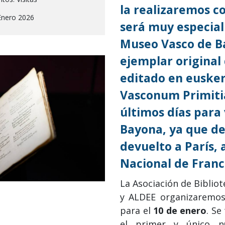
la realizaremos c
Enero 2026
será muy especial
Museo Vasco de Ba
ejemplar original 
editado en eusker
Vasconum Primitia
últimos días para 
Bayona, ya que de
devuelto a París, a
Nacional de Franc
La Asociación de Biblio
y ALDEE organizaremos
para el
10 de enero
. Se
el primer y único 