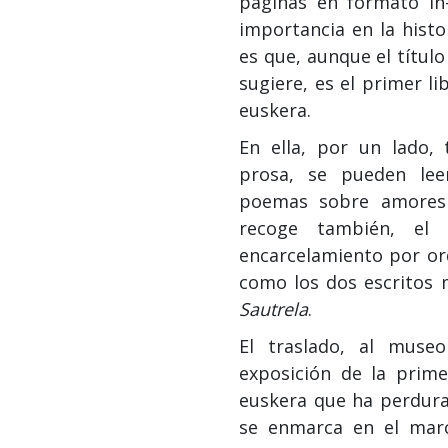
páginas en formato in
importancia en la histo
es que, aunque el título
sugiere, es el primer l
euskera.
En ella, por un lado,
prosa, se pueden le
poemas sobre amores 
recoge también, el
encarcelamiento por ord
como los dos escritos
Sautrela
.
El traslado, al muse
exposición de la primer
euskera que ha perdurad
se enmarca en el marc