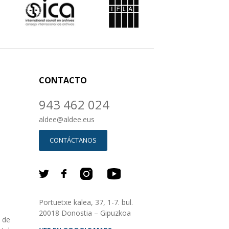
CONTACTO
943 462 024
aldee
@
aldee.eus
CONTÁCTANOS
Portuetxe kalea, 37, 1-7. bul.
20018 Donostia – Gipuzkoa
o de