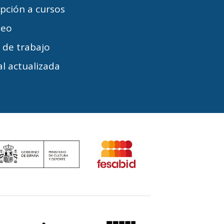
ipción a cursos
leo
s de trabajo
l actualizada