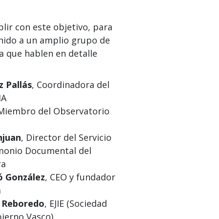
ir con este objetivo, para
nido a un amplio grupo de
a que hablen en detalle
 Pallás
, Coordinadora del
IA
 Miembro del Observatorio
njuan
, Director del Servicio
imonio Documental del
ra
ó González
, CEO y fundador
m
z Reboredo
, EJIE (Sociedad
bierno Vasco)