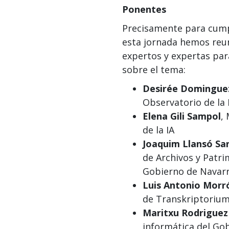
Ponentes
Precisamente para cumpl
esta jornada hemos reu
expertos y expertas par
sobre el tema:
Desirée Dominguez
Observatorio de la 
Elena Gili Sampol
,
de la IA
Joaquim Llansó Sa
de Archivos y Patr
Gobierno de Navar
Luis Antonio Morr
de Transkriptoriu
Maritxu Rodrigue
informática del Go