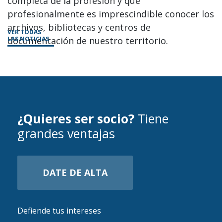
completa
de
la
profesión
y
que
profesionalmente
es
imprescindible
conocer
los
archivos,
bibliotecas
y
centros
de
VER TODAS
documentación
LAS NOTICIAS
de nuestro territorio
.
¿Quieres ser socio?
Tiene
grandes ventajas
DATE DE ALTA
Defiende tus intereses