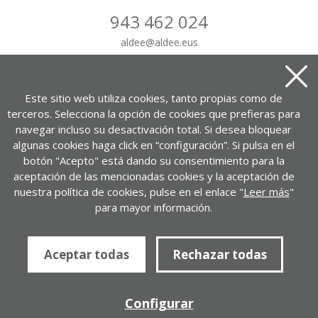
943 462 024
aldee
@
aldee.eus
CONTÁCTANOS
Este sitio web utiliza cookies, tanto propias como de
terceros. Selecciona la opción de cookies que prefieras para
navegar incluso su desactivación total. Si desea bloquear
algunas cookies haga click en “configuración”. Si pulsa en el
Portuetxe kalea, 37, 1-7. bul.
botón "Acepto" está dando su consentimiento para la
20018 Donostia – Gipuzkoa
aceptación de las mencionadas cookies y la aceptación de
nuestra política de cookies, pulse en el enlace "
Leer más
"
VER EN GOOGLE MAPS
para mayor información.
Política de privacidad
Aviso legal
Política de cookies
Aceptar todas
Rechazar todas
ALDEE.com Empresa de desarrollo
Desarrollado por
Configurar