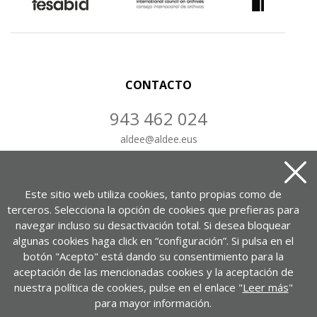
CONTACTO
943 462 024
aldee
@
aldee.eus
CONTÁCTANOS
Este sitio web utiliza cookies, tanto propias como de
terceros. Selecciona la opción de cookies que prefieras para
navegar incluso su desactivación total. Si desea bloquear
algunas cookies haga click en “configuración”. Si pulsa en el
Portuetxe kalea, 37, 1-7. bul.
botón "Acepto" está dando su consentimiento para la
20018 Donostia – Gipuzkoa
aceptación de las mencionadas cookies y la aceptación de
nuestra política de cookies, pulse en el enlace "
Leer más
"
VER EN GOOGLE MAPS
para mayor información.