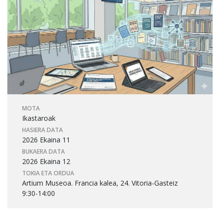
MOTA
Ikastaroak
HASIERA DATA
2026 Ekaina 11
BUKAERA DATA
2026 Ekaina 12
TOKIA ETA ORDUA
Artium Museoa. Francia kalea, 24. Vitoria-Gasteiz
9:30-14:00