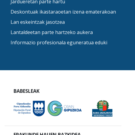
Jardueretan parte hartu
Deskontuak ikastaraoetan izena ematerakoan
Lan eskeintzak jasotzea
Lantaldeetan parte hartzeko aukera
Informazio profesionala eguneratua eduki
BABESLEAK
ERAKUNDE HAUEN BAZKIDEA