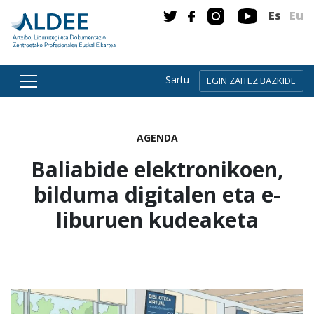
Es
Eu
Sartu
EGIN ZAITEZ BAZKIDE
Zuzenean edukira joan
AGENDA
Baliabide elektronikoen,
bilduma digitalen eta e-
liburuen kudeaketa