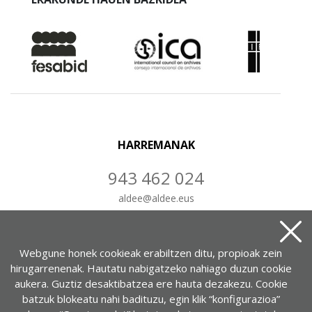
HARREMANAK
943 462 024
aldee
@
aldee.eus
IDATZ IEZAIGUZU
Webgune honek cookieak erabiltzen ditu, propioak zein
hirugarrenenak. Hautatu nabigatzeko nahiago duzun cookie
aukera. Guztiz desaktibatzea ere hauta dezakezu. Cookie
batzuk blokeatu nahi badituzu, egin klik “konfigurazioa”
Portuetxe kalea, 37, 1-7. bul.