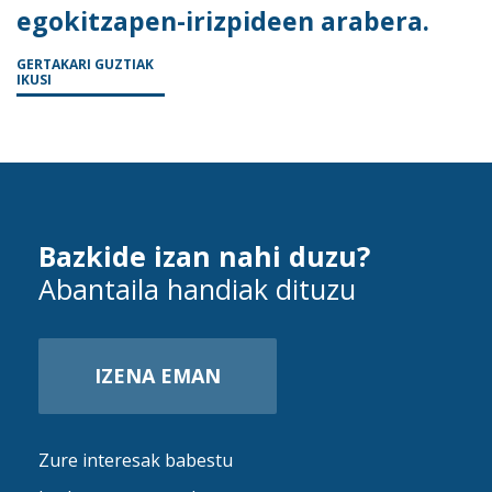
egokitzapen-irizpideen arabera.
GERTAKARI GUZTIAK
IKUSI
Bazkide izan nahi duzu?
Abantaila handiak dituzu
IZENA EMAN
Zure interesak babestu