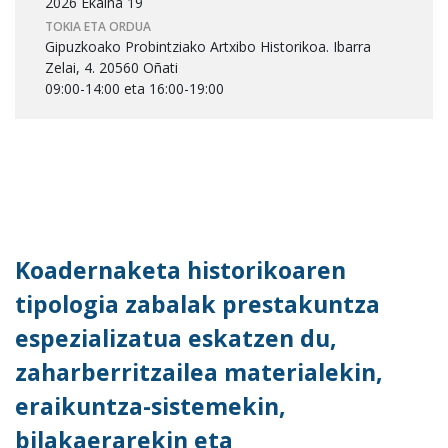
2026 Ekaina 19
TOKIA ETA ORDUA
Gipuzkoako Probintziako Artxibo Historikoa. Ibarra
Zelai, 4. 20560 Oñati
09:00-14:00 eta 16:00-19:00
Koadernaketa historikoaren
tipologia zabalak prestakuntza
espezializatua eskatzen du,
zaharberritzailea materialekin,
eraikuntza-sistemekin,
bilakaerarekin eta