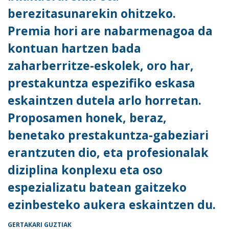
berezitasunarekin ohitzeko.
Premia hori are nabarmenagoa da
kontuan hartzen bada
zaharberritze-eskolek, oro har,
prestakuntza espezifiko eskasa
eskaintzen dutela arlo horretan.
Proposamen honek, beraz,
benetako prestakuntza-gabeziari
erantzuten dio, eta profesionalak
diziplina konplexu eta oso
espezializatu batean gaitzeko
ezinbesteko aukera eskaintzen du.
GERTAKARI GUZTIAK