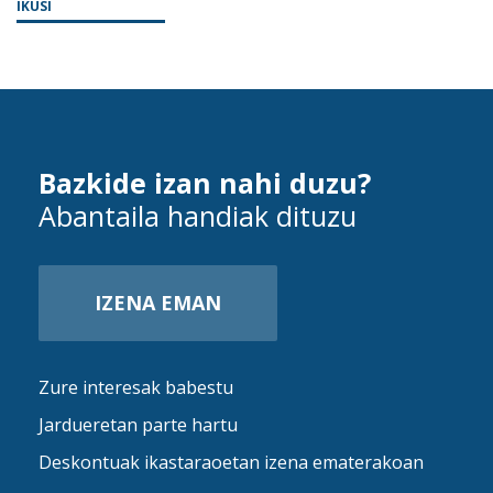
IKUSI
Bazkide izan nahi duzu?
Abantaila handiak dituzu
IZENA EMAN
Zure interesak babestu
Jardueretan parte hartu
Deskontuak ikastaraoetan izena ematerakoan