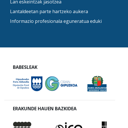
Lan eskeintzak jasotzea
Lantaldeetan parte hartzeko aukera
Informazio profesionala eguneratua eduki
BABESLEAK
ERAKUNDE HAUEN BAZKIDEA