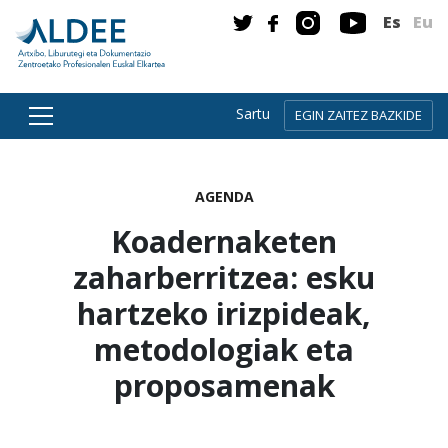
Es
Eu
Sartu
EGIN ZAITEZ BAZKIDE
Zuzenean edukira joan
AGENDA
Koadernaketen
zaharberritzea: esku
hartzeko irizpideak,
metodologiak eta
proposamenak