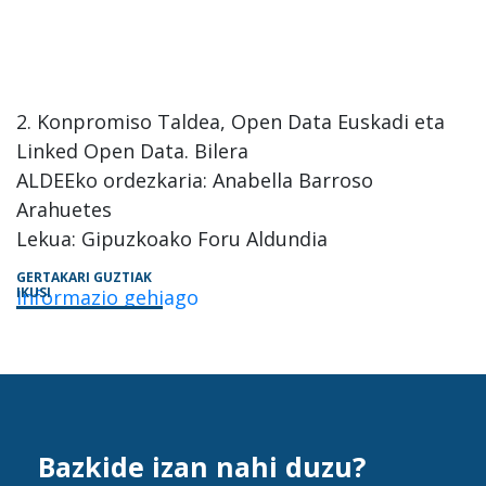
2. Konpromiso Taldea, Open Data Euskadi eta
Linked Open Data. Bilera
ALDEEko ordezkaria: Anabella Barroso
Arahuetes
Lekua: Gipuzkoako Foru Aldundia
GERTAKARI GUZTIAK
IKUSI
Informazio gehiago
Bazkide izan nahi duzu?