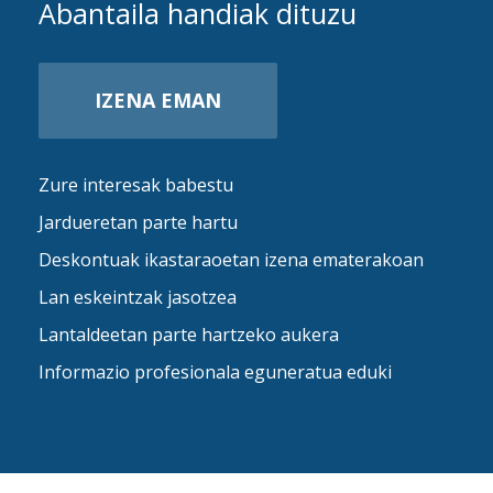
Abantaila handiak dituzu
IZENA EMAN
Zure interesak babestu
Jardueretan parte hartu
Deskontuak ikastaraoetan izena ematerakoan
Lan eskeintzak jasotzea
Lantaldeetan parte hartzeko aukera
Informazio profesionala eguneratua eduki