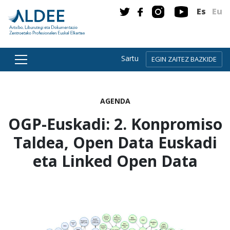
Es
Eu
Sartu
EGIN ZAITEZ BAZKIDE
Zuzenean edukira joan
AGENDA
OGP-Euskadi: 2. Konpromiso
Taldea, Open Data Euskadi
eta Linked Open Data