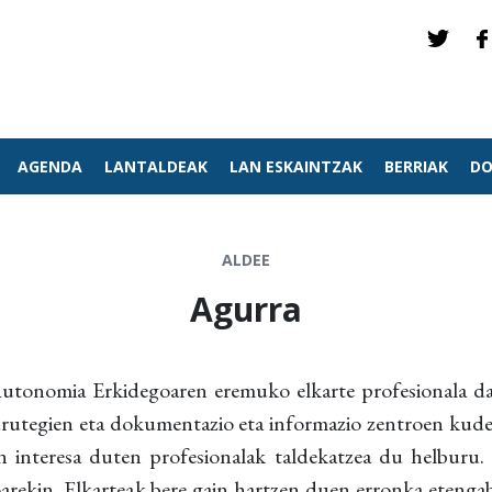
AGENDA
LANTALDEAK
LAN ESKAINTZAK
BERRIAK
DO
ALDEE
Agurra
onomia Erkidegoaren eremuko elkarte profesionala da
burutegien eta dokumentazio eta informazio zentroen kud
 interesa duten profesionalak taldekatzea du helburu. I
arekin, Elkarteak bere gain hartzen duen erronka etengab