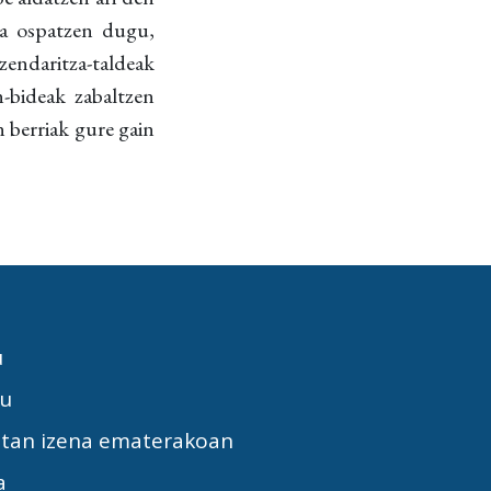
na ospatzen dugu,
zendaritza-taldeak
n-bideak zabaltzen
 berriak gure gain
u
tu
etan izena ematerakoan
a