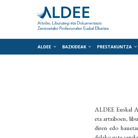
ALDEE
BAZKIDEAK
PRESTAKUNTZA
Zuzenean edukira joan
ALDEE Euskal Aut
eta artxiboen, li
diren edo hauetan
delako uste sendo