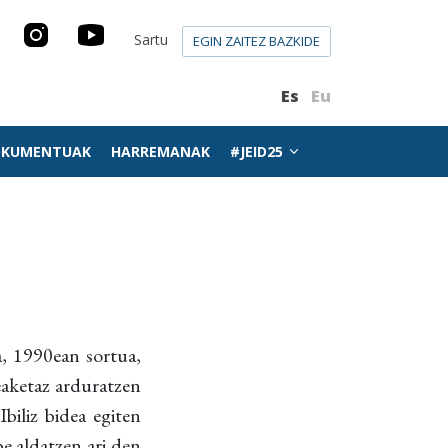
Sartu
EGIN ZAITEZ BAZKIDE
Es
Eu
KUMENTUAK
HARREMANAK
#JEID25
, 1990ean sortua,
eaketaz arduratzen
biliz bidea egiten
e aldatzen ari den