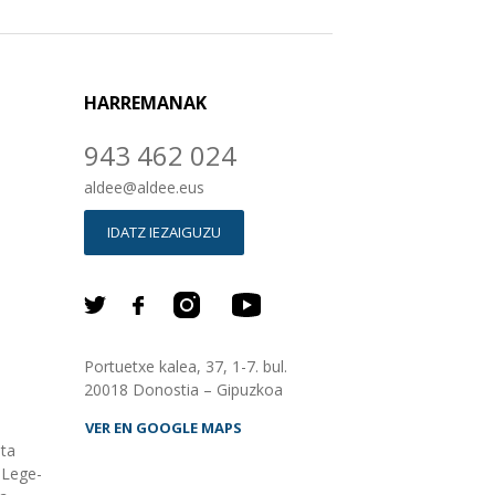
HARREMANAK
943 462 024
aldee
@
aldee.eus
IDATZ IEZAIGUZU
Portuetxe kalea, 37, 1-7. bul.
20018 Donostia – Gipuzkoa
VER EN GOOGLE MAPS
eta
Lege-