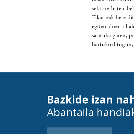
sektore baten be
Elkarteak bete di
egiten duen ahale
saiatuko garen, p
hartuko ditugun, 
Bazkide izan na
Abantaila handia