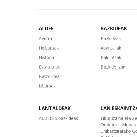
ALDEE
BAZKIDEAK
Agurra
Bazkideak
Helburuak
Abantailak
Historia
Baldintzak
Estatutuak
Bazkide izan
Batzordea
Liburuak
LANTALDEAK
LAN ESKAINTZ
ALDEEko bazkideak
Liburuzaina eta Ze
Orokorrak Mondr
Unibertsitateko Go