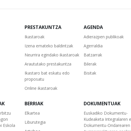
PRESTAKUNTZA
AGENDA
Ikastaroak
Adierazpen publikoak
Izena emateko baldintzak
Agerraldia
Neurrira egindako ikastaroak
Batzarrak
Araututako prestakuntza
Bilerak
Ikastaro bat eskatu edo
Bisitak
proposatu
Online ikastaroak
AK
BERRIAK
DOKUMENTUAK
rbitzu
Elkartea
Euskadiko Dokumentu-
agon
Kudeaketa Integralaren 
Liburutegia
i Eskola
Dokumentu-Ondarearen 