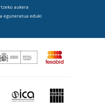
rtzeko aukera
la eguneratua eduki