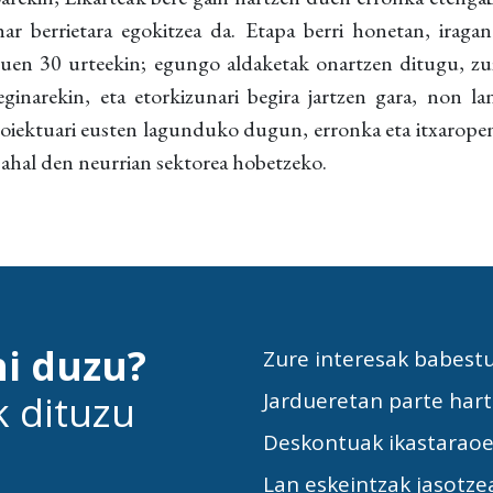
har berrietara egokitzea da. Etapa berri honetan, iraga
tuen 30 urteekin; egungo aldaketak onartzen ditugu, zu
ginarekin, eta etorkizunari begira jartzen gara, non la
roiektuari eusten lagunduko dugun, erronka eta itxaropen
ahal den neurrian sektorea hobetzeko.
hi duzu?
Zure interesak babest
k dituzu
Jardueretan parte har
Deskontuak ikastarao
Lan eskeintzak jasotze