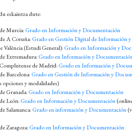
du eskaintza dute:
de Murcia:
Grado en Información y Documentación
 de A Coruña:
Grado en Gestión Digital de Información
e València (Estudi General):
Grado en Información y Do
 de Extremadura:
Grado en Información y Documentació
 Complutense de Madrid:
Grado en Información y Docu
de Barcelona:
Grado en Gestión de Información y Docu
s opciones y modalidades)
 de Granada:
Grado en Información y Documentación
de León:
Grado en Información y Documentación
(online
 de Salamanca:
Grado en información y Documentación
(v
de Zaragoza:
Grado en Información y Documentación