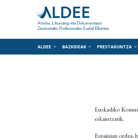
ALDEE
BAZKIDEAK
PRESTAKUNTZA
Zuzenean edukira joan
Euskadiko Komuni
eskaintzarik.
Espainian ordea, b