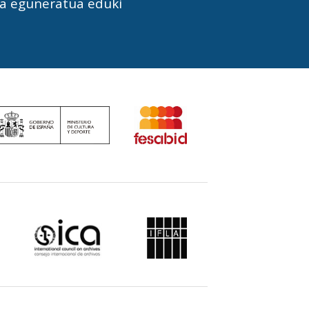
la eguneratua eduki