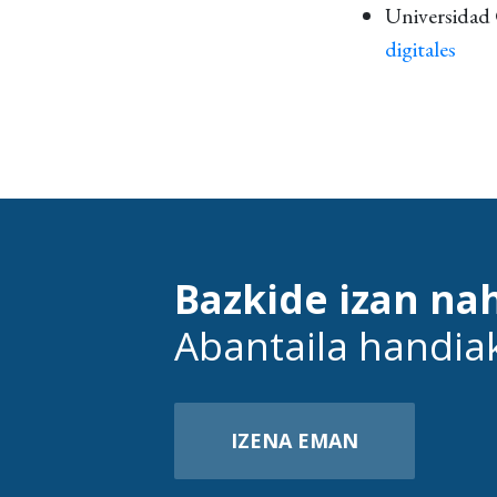
Universidad 
digitales
Bazkide izan na
Abantaila handia
IZENA EMAN