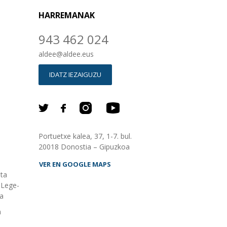
HARREMANAK
943 462 024
aldee
@
aldee.eus
IDATZ IEZAIGUZU
Portuetxe kalea, 37, 1-7. bul.
20018 Donostia – Gipuzkoa
VER EN GOOGLE MAPS
eta
Lege-
ia
n