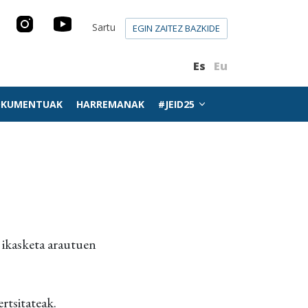
Sartu
EGIN ZAITEZ BAZKIDE
Es
Eu
KUMENTUAK
HARREMANAK
#JEID25
ikasketa arautuen
ertsitateak.