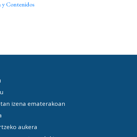
n y Contenidos
u
tu
etan izena ematerakoan
a
rtzeko aukera