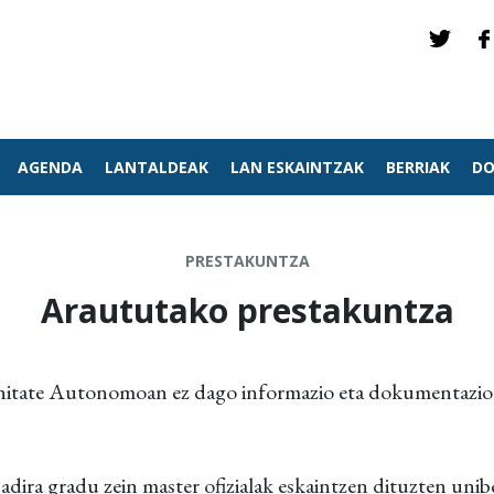
AGENDA
LANTALDEAK
LAN ESKAINTZAK
BERRIAK
DO
PRESTAKUNTZA
Araututako prestakuntza
tate Autonomoan ez dago informazio eta dokumentazio 
adira gradu zein master ofizialak eskaintzen dituzten unib