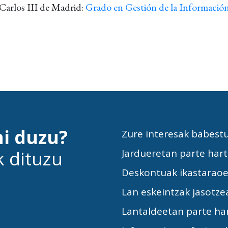
Carlos III de Madrid:
Grado en Gestión de la Informació
hi duzu?
Zure interesak babest
k dituzu
Jardueretan parte har
Deskontuak ikastarao
Lan eskeintzak jasotze
Lantaldeetan parte ha