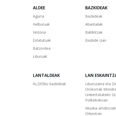
ALDEE
BAZKIDEAK
Agurra
Bazkideak
Helburuak
Abantailak
Historia
Baldintzak
Estatutuak
Bazkide izan
Batzordea
Liburuak
LANTALDEAK
LAN ESKAINTZ
ALDEEko bazkideak
Liburuzaina eta Ze
Orokorrak Mondr
Unibertsitateko Go
Politeknikoan
Musika-artxibozai
Orkestran