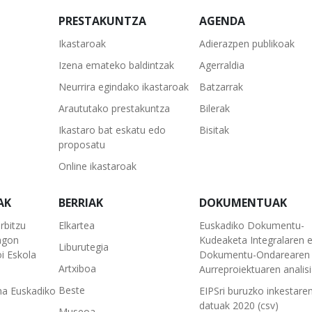
PRESTAKUNTZA
AGENDA
Ikastaroak
Adierazpen publikoak
Izena emateko baldintzak
Agerraldia
Neurrira egindako ikastaroak
Batzarrak
Araututako prestakuntza
Bilerak
Ikastaro bat eskatu edo
Bisitak
proposatu
Online ikastaroak
AK
BERRIAK
DOKUMENTUAK
rbitzu
Elkartea
Euskadiko Dokumentu-
agon
Kudeaketa Integralaren 
Liburutegia
i Eskola
Dokumentu-Ondarearen 
Artxiboa
Aurreproiektuaren analis
Beste
na Euskadiko
EIPSri buruzko inkestare
datuak 2020 (csv)
Museoa