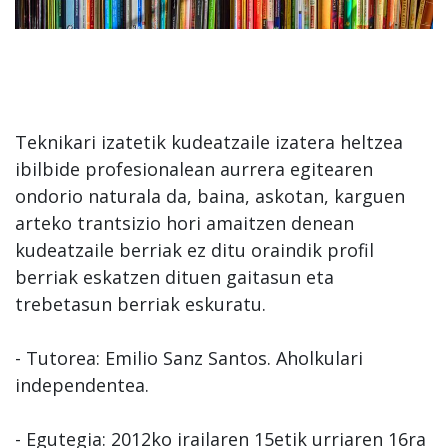
Teknikari izatetik kudeatzaile izatera heltzea
ibilbide profesionalean aurrera egitearen
ondorio naturala da, baina, askotan, karguen
arteko trantsizio hori amaitzen denean
kudeatzaile berriak ez ditu oraindik profil
berriak eskatzen dituen gaitasun eta
trebetasun berriak eskuratu.
- Tutorea: Emilio Sanz Santos. Aholkulari
independentea.
- Egutegia: 2012ko irailaren 15etik urriaren 16ra