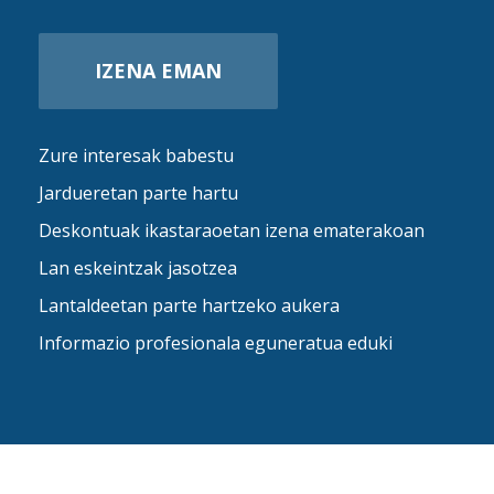
IZENA EMAN
Zure interesak babestu
Jardueretan parte hartu
Deskontuak ikastaraoetan izena ematerakoan
Lan eskeintzak jasotzea
Lantaldeetan parte hartzeko aukera
Informazio profesionala eguneratua eduki