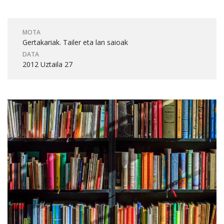
MOTA
Gertakariak. Tailer eta lan saioak
DATA
2012 Uztaila 27