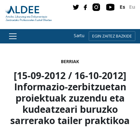
Es
Eu
Sartu
EGIN ZAITEZ BAZKIDE
Zuzenean edukira joan
BERRIAK
[15-09-2012 / 16-10-2012]
Informazio-zerbitzuetan
proiektuak zuzendu eta
kudeatzeari buruzko
sarrerako tailer praktikoa