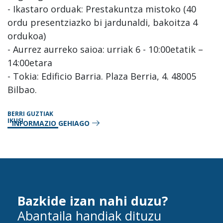
- Ikastaro orduak: Prestakuntza mistoko (40
ordu presentziazko bi jardunaldi, bakoitza 4
ordukoa)
- Aurrez aurreko saioa: urriak 6 - 10:00etatik –
14:00etara
- Tokia: Edificio Barria. Plaza Berria, 4. 48005
Bilbao.
BERRI GUZTIAK
IKUSI
INFORMAZIO GEHIAGO
Bazkide izan nahi duzu?
Abantaila handiak dituzu