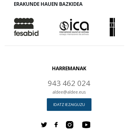
ERAKUNDE HAUEN BAZKIDEA
HARREMANAK
943 462 024
aldee
@
aldee.eus
IDATZ IEZAIGUZU