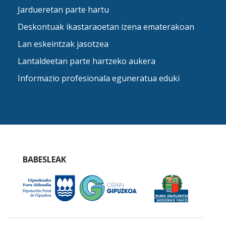
Jardueretan parte hartu
Deskontuak ikastaraoetan izena ematerakoan
Lan eskeintzak jasotzea
Lantaldeetan parte hartzeko aukera
Informazio profesionala eguneratua eduki
BABESLEAK