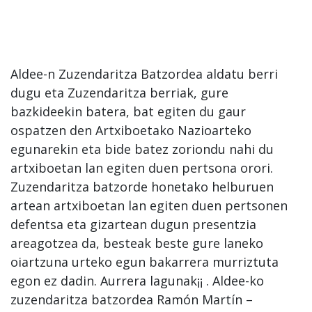
Aldee-n Zuzendaritza Batzordea aldatu berri
dugu eta Zuzendaritza berriak, gure
bazkideekin batera, bat egiten du gaur
ospatzen den Artxiboetako Nazioarteko
egunarekin eta bide batez zoriondu nahi du
artxiboetan lan egiten duen pertsona orori.
Zuzendaritza batzorde honetako helburuen
artean artxiboetan lan egiten duen pertsonen
defentsa eta gizartean dugun presentzia
areagotzea da, besteak beste gure laneko
oiartzuna urteko egun bakarrera murriztuta
egon ez dadin. Aurrera lagunak¡¡ . Aldee-ko
zuzendaritza batzordea Ramón Martín –