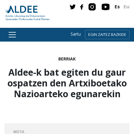
Es
Eu
Sartu
EGIN ZAITEZ BAZKIDE
Zuzenean edukira joan
BERRIAK
Aldee-k bat egiten du gaur
ospatzen den Artxiboetako
Nazioarteko egunarekin
MOTA