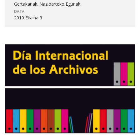
Gertakariak. Nazioarteko Egunak
DATA
2010 Ekaina 9