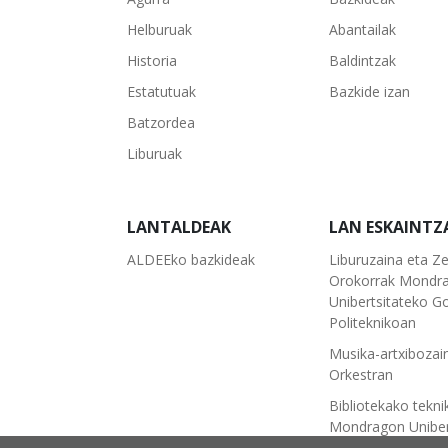
Helburuak
Abantailak
Historia
Baldintzak
Estatutuak
Bazkide izan
Batzordea
Liburuak
LANTALDEAK
LAN ESKAINTZ
ALDEEko bazkideak
Liburuzaina eta Ze
Orokorrak Mondr
Unibertsitateko Go
Politeknikoan
Musika-artxibozai
Orkestran
Bibliotekako tekni
Mondragon Uniber