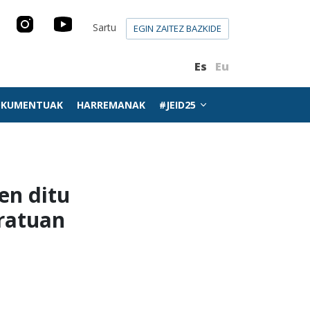
Sartu
EGIN ZAITEZ BAZKIDE
Es
Eu
KUMENTUAK
HARREMANAK
#JEID25
en ditu
tratuan