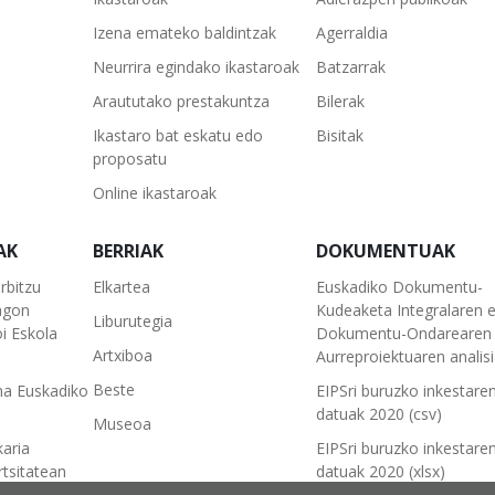
Izena emateko baldintzak
Agerraldia
Neurrira egindako ikastaroak
Batzarrak
Araututako prestakuntza
Bilerak
Ikastaro bat eskatu edo
Bisitak
proposatu
Online ikastaroak
AK
BERRIAK
DOKUMENTUAK
rbitzu
Elkartea
Euskadiko Dokumentu-
agon
Kudeaketa Integralaren 
Liburutegia
i Eskola
Dokumentu-Ondarearen 
Artxiboa
Aurreproiektuaren analis
Beste
na Euskadiko
EIPSri buruzko inkestare
datuak 2020 (csv)
Museoa
karia
EIPSri buruzko inkestare
tsitatean
datuak 2020 (xlsx)