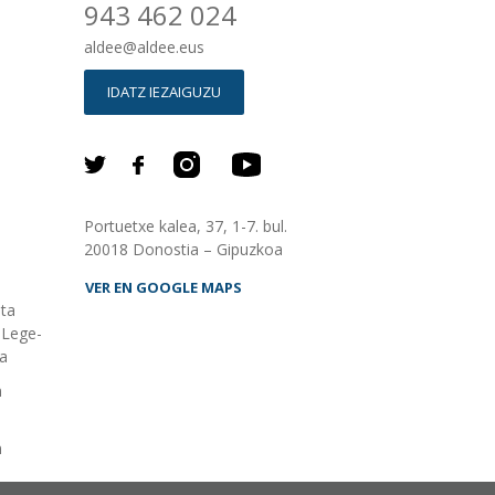
943 462 024
aldee
@
aldee.eus
IDATZ IEZAIGUZU
Portuetxe kalea, 37, 1-7. bul.
20018 Donostia – Gipuzkoa
VER EN GOOGLE MAPS
eta
Lege-
ia
n
n