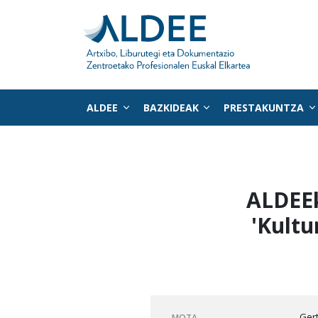
ALDEE
BAZKIDEAK
PRESTAKUNTZA
Zuzenean edukira joan
ALDEEk
'Kultu
Ger
MOTA