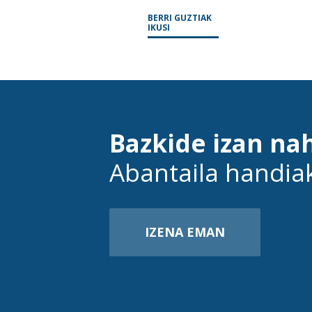
BERRI GUZTIAK
IKUSI
Bazkide izan na
Abantaila handia
IZENA EMAN