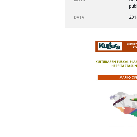
pub
201
DATA