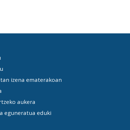
u
tu
etan izena ematerakoan
a
rtzeko aukera
la eguneratua eduki