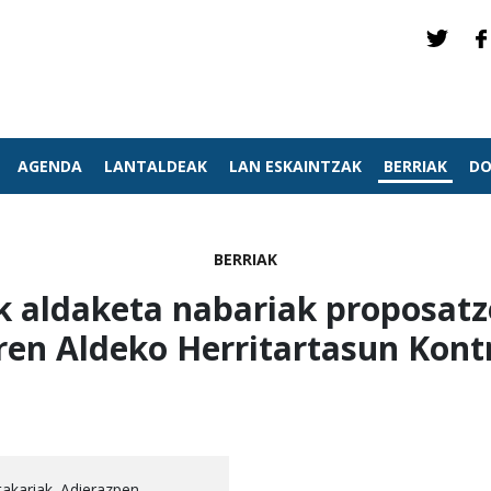
AGENDA
LANTALDEAK
LAN ESKAINTZAK
BERRIAK
DO
BERRIAK
 aldaketa nabariak proposatz
ren Aldeko Herritartasun Kon
takariak. Adierazpen