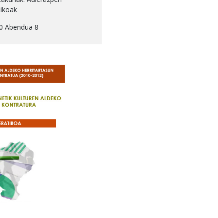
likoak
0 Abendua 8