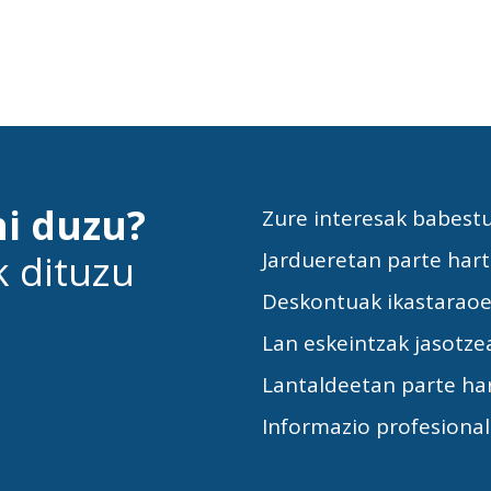
hi duzu?
Zure interesak babest
k dituzu
Jardueretan parte har
Deskontuak ikastarao
Lan eskeintzak jasotze
Lantaldeetan parte ha
Informazio profesiona