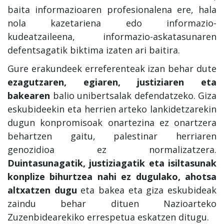
baita informazioaren profesionalena ere, hala
nola kazetariena edo informazio-
kudeatzaileena, informazio-askatasunaren
defentsagatik biktima izaten ari baitira.
Gure erakundeek erreferenteak izan behar dute
ezagutzaren, egiaren, justiziaren eta
bakearen
balio unibertsalak defendatzeko. Giza
eskubideekin eta herrien arteko lankidetzarekin
dugun konpromisoak onartezina ez onartzera
behartzen gaitu, palestinar herriaren
genozidioa ez normalizatzera.
Duintasunagatik, justiziagatik eta isiltasunak
konplize bihurtzea nahi ez dugulako, ahotsa
altxatzen dugu
eta bakea eta giza eskubideak
zaindu behar dituen Nazioarteko
Zuzenbidearekiko errespetua eskatzen ditugu.