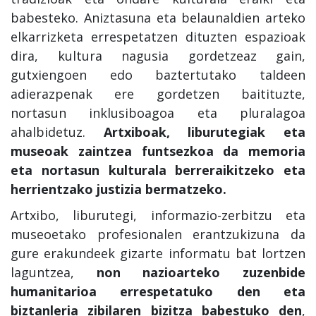
babesteko. Aniztasuna eta belaunaldien arteko
elkarrizketa errespetatzen dituzten espazioak
dira, kultura nagusia gordetzeaz gain,
gutxiengoen edo baztertutako taldeen
adierazpenak ere gordetzen baitituzte,
nortasun inklusiboagoa eta pluralagoa
ahalbidetuz.
Artxiboak, liburutegiak eta
museoak zaintzea funtsezkoa da memoria
eta nortasun kulturala berreraikitzeko eta
herrientzako justizia bermatzeko.
Artxibo, liburutegi, informazio-zerbitzu eta
museoetako profesionalen erantzukizuna da
gure erakundeek gizarte informatu bat lortzen
laguntzea,
non nazioarteko zuzenbide
humanitarioa errespetatuko den eta
biztanleria zibilaren bizitza babestuko den
,