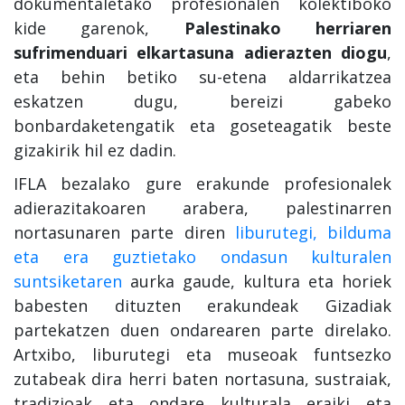
dokumentaletako profesionalen kolektiboko
kide garenok,
Palestinako herriaren
sufrimenduari elkartasuna adierazten diogu
,
eta behin betiko su-etena aldarrikatzea
eskatzen dugu, bereizi gabeko
bonbardaketengatik eta goseteagatik beste
gizakirik hil ez dadin.
IFLA bezalako gure erakunde profesionalek
adierazitakoaren arabera, palestinarren
nortasunaren parte diren
liburutegi, bilduma
eta era guztietako ondasun kulturalen
suntsiketaren
aurka gaude, kultura eta horiek
babesten dituzten erakundeak Gizadiak
partekatzen duen ondarearen parte direlako.
Artxibo, liburutegi eta museoak funtsezko
zutabeak dira herri baten nortasuna, sustraiak,
tradizioak eta ondare kulturala eraiki eta