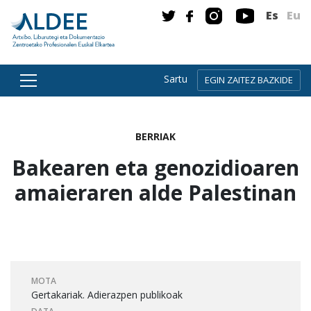
Es
Eu
Sartu
EGIN ZAITEZ BAZKIDE
Zuzenean edukira joan
BERRIAK
Bakearen eta genozidioaren
amaieraren alde Palestinan
MOTA
Gertakariak. Adierazpen publikoak