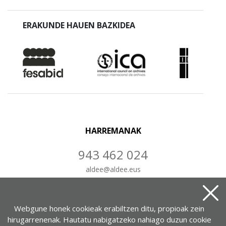
ERAKUNDE HAUEN BAZKIDEA
HARREMANAK
943 462 024
aldee
@
aldee.eus
IDATZ IEZAIGUZU
Webgune honek cookieak erabiltzen ditu, propioak zein
hirugarrenenak. Hautatu nabigatzeko nahiago duzun cookie