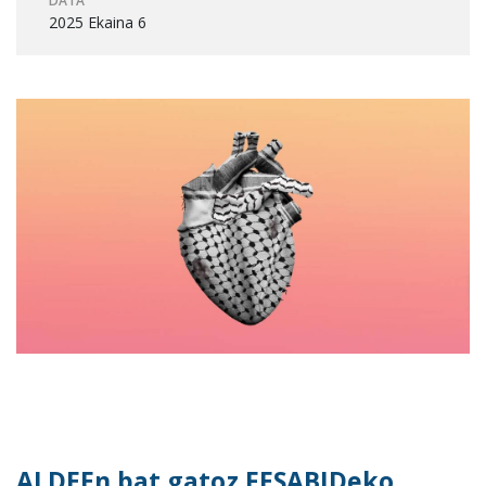
DATA
2025 Ekaina 6
ALDEEn bat gatoz FESABIDeko