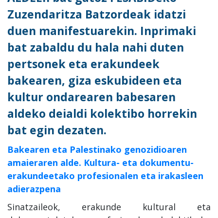
Zuzendaritza Batzordeak idatzi
duen manifestuarekin. Inprimaki
bat zabaldu du hala nahi duten
pertsonek eta erakundeek
bakearen, giza eskubideen eta
kultur ondarearen babesaren
aldeko deialdi kolektibo horrekin
bat egin dezaten.
Bakearen eta Palestinako genozidioaren
amaieraren alde. Kultura- eta dokumentu-
erakundeetako profesionalen eta irakasleen
adierazpena
Sinatzaileok, erakunde kultural eta