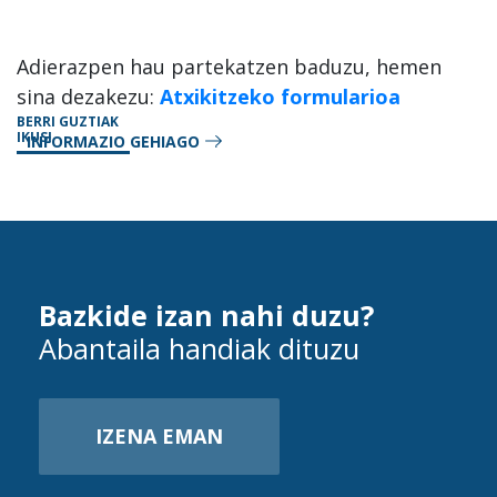
Adierazpen hau partekatzen baduzu, hemen
sina dezakezu:
Atxikitzeko formularioa
BERRI GUZTIAK
IKUSI
INFORMAZIO GEHIAGO
Bazkide izan nahi duzu?
Abantaila handiak dituzu
IZENA EMAN