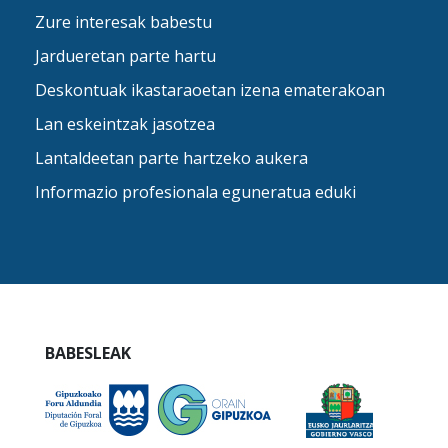
Zure interesak babestu
Jardueretan parte hartu
Deskontuak ikastaraoetan izena ematerakoan
Lan eskeintzak jasotzea
Lantaldeetan parte hartzeko aukera
Informazio profesionala eguneratua eduki
BABESLEAK