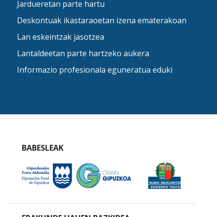
Jardueretan parte hartu
Deskontuak ikastaraoetan izena ematerakoan
Lan eskeintzak jasotzea
Lantaldeetan parte hartzeko aukera
Informazio profesionala eguneratua eduki
BABESLEAK