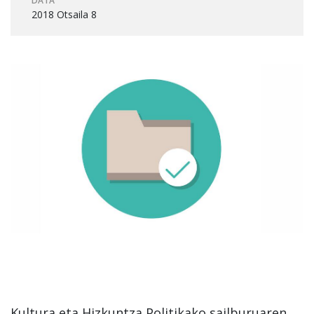
DATA
2018 Otsaila 8
Kultura eta Hizkuntza Politikako sailburuaren