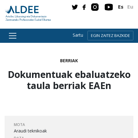
Es
Eu
Sartu
EGIN ZAITEZ BAZKIDE
Zuzenean edukira joan
BERRIAK
Dokumentuak ebaluatzeko
taula berriak EAEn
MOTA
Araudi teknikoak