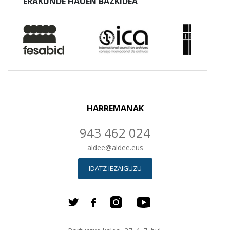
ERAKUNDE HAUEN BAZKIDEA
HARREMANAK
943 462 024
aldee
@
aldee.eus
IDATZ IEZAIGUZU