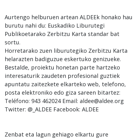
Aurtengo helburuen artean ALDEEk honako hau
burutu nahi du: Euskadiko Liburutegi
Publikoetarako Zerbitzu Karta standar bat
sortu.
Horretarako zuen liburutegiko Zerbitzu Karta
helarazten badiguzue eskertuko genizueke.
Bestalde, proiektu honetan parte hartzeko
interesaturik zaudeten profesional guztiek
apuntatu zaitezkete elkarteko web, telefono,
posta elektroniko edo giza sareen bitartez:
Teléfono: 943 462024 Email: aldee@aldee.org
Twitter: @_ALDEE Facebook: ALDEE
Zenbat eta lagun gehiago elkartu gure