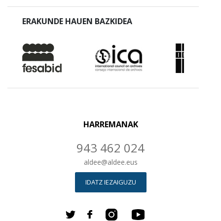
ERAKUNDE HAUEN BAZKIDEA
HARREMANAK
943 462 024
aldee
@
aldee.eus
IDATZ IEZAIGUZU