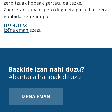
zerbitzuak hobeak gertatu daitezke.
Zuen erantzuna espero dugu eta parte hartzera
gonbidatzen zaitugu.
BERRI GUZTIAK
Izena eman ezazu!!!!
IKUSI
Bazkide izan nahi duzu?
Abantaila handiak dituzu
IZENA EMAN