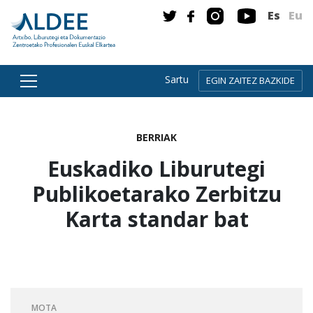
Es
Eu
Sartu
EGIN ZAITEZ BAZKIDE
Zuzenean edukira joan
BERRIAK
Euskadiko Liburutegi
Publikoetarako Zerbitzu
Karta standar bat
MOTA