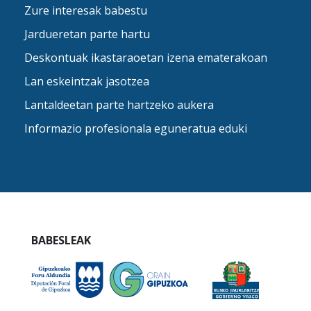
Zure interesak babestu
Jardueretan parte hartu
Deskontuak ikastaraoetan izena ematerakoan
Lan eskeintzak jasotzea
Lantaldeetan parte hartzeko aukera
Informazio profesionala eguneratua eduki
BABESLEAK