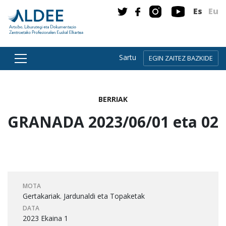
Es
Eu
Sartu
EGIN ZAITEZ BAZKIDE
Zuzenean edukira joan
BERRIAK
GRANADA 2023/06/01 eta 02
MOTA
Gertakariak. Jardunaldi eta Topaketak
DATA
2023 Ekaina 1