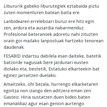
Libururik gabeko liburutegiek eztabaida piztu
zuten momenturen batean baita ere.
Lanbidearen erreleboari buruz ere hitz egin
zen, ardura eta ausardia nabarmenduz.
Profesional beteranoek adoretu nahi zituzten
orain goi mailako lanpostuak hartzeko tenorean
daudenak.
FESABID indartsu dabilela esan daiteke, batetik
batzorde nagusiak bere jardunari eusten
diolako eta, bestetik, Estatuko elkarteekin bat
eginez jarraitzen duelako.
Amaitzeko, ohi bezala, hurrengo elkarketaren
egoitza non izango den aditzera eman zen:
Gasteiz. Hiria sustatzen duen bideo baten
emanaldiaz agur esan genion aurtengo