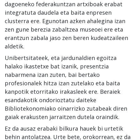
dagoeneko federakuntzan artxiboak erabat
integratuta daudela eta baita enpresen
clusterra ere. Egunotan azken ahalegina izan
zen gune berezia zabaltzea museoei ere eta
erantzun zabala jaso zen beren kudeatzaileen
aldetik.
Unibertsitateek, eta jardunaldien egoitza
halako ikastetxe bat izanik, presentzia
nabarmena izan zuten, bai bertako
profesionalek hitza izan zutelako eta baita
kanpotik etorritako irakasleek ere. Beraiek
esandakotik ondorioztatu daiteke
Bibliotekonomiako oinarrizko zutabeak diren
gaiak erakusten jarraitzen dutela oraindik.
Ez da ausaz erabaki bilkura hauek bi urtetik
behin antolatzea. Urte bete, orokorrean, ez da