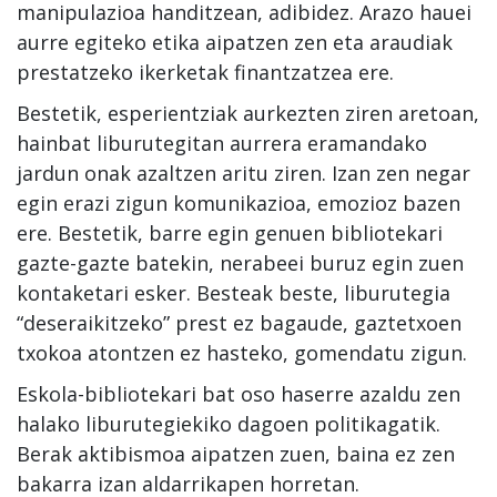
manipulazioa handitzean, adibidez. Arazo hauei
aurre egiteko etika aipatzen zen eta araudiak
prestatzeko ikerketak finantzatzea ere.
Bestetik, esperientziak aurkezten ziren aretoan,
hainbat liburutegitan aurrera eramandako
jardun onak azaltzen aritu ziren. Izan zen negar
egin erazi zigun komunikazioa, emozioz bazen
ere. Bestetik, barre egin genuen bibliotekari
gazte-gazte batekin, nerabeei buruz egin zuen
kontaketari esker. Besteak beste, liburutegia
“deseraikitzeko” prest ez bagaude, gaztetxoen
txokoa atontzen ez hasteko, gomendatu zigun.
Eskola-bibliotekari bat oso haserre azaldu zen
halako liburutegiekiko dagoen politikagatik.
Berak aktibismoa aipatzen zuen, baina ez zen
bakarra izan aldarrikapen horretan.