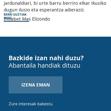
jardunaldiari, bi urte barru berriro elkar ikusiko
dugun ilusio eta esperantza adieraziz.
BERRI GUZTIAK
Elisabet Mas Elizondo
IKUSI
Bazkide izan nahi duzu?
Abantaila handiak dituzu
IZENA EMAN
Zure interesak babestu