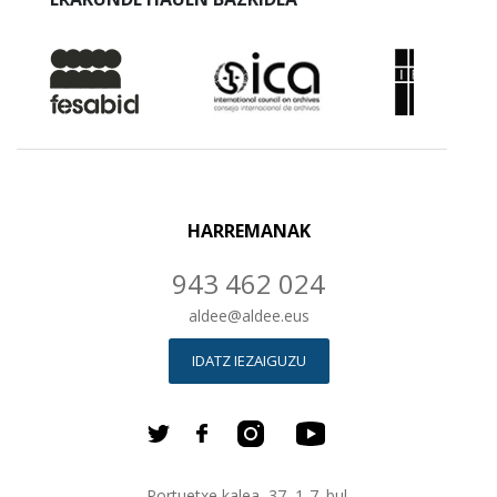
HARREMANAK
943 462 024
aldee
@
aldee.eus
IDATZ IEZAIGUZU
Portuetxe kalea, 37, 1-7. bul.