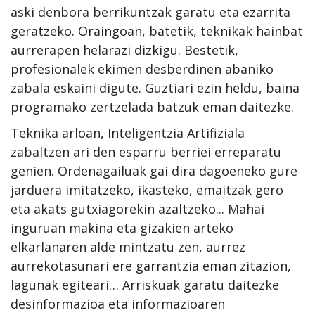
aski denbora berrikuntzak garatu eta ezarrita
geratzeko. Oraingoan, batetik, teknikak hainbat
aurrerapen helarazi dizkigu. Bestetik,
profesionalek ekimen desberdinen abaniko
zabala eskaini digute. Guztiari ezin heldu, baina
programako zertzelada batzuk eman daitezke.
Teknika arloan, Inteligentzia Artifiziala
zabaltzen ari den esparru berriei erreparatu
genien. Ordenagailuak gai dira dagoeneko gure
jarduera imitatzeko, ikasteko, emaitzak gero
eta akats gutxiagorekin azaltzeko... Mahai
inguruan makina eta gizakien arteko
elkarlanaren alde mintzatu zen, aurrez
aurrekotasunari ere garrantzia eman zitazion,
lagunak egiteari… Arriskuak garatu daitezke
desinformazioa eta informazioaren