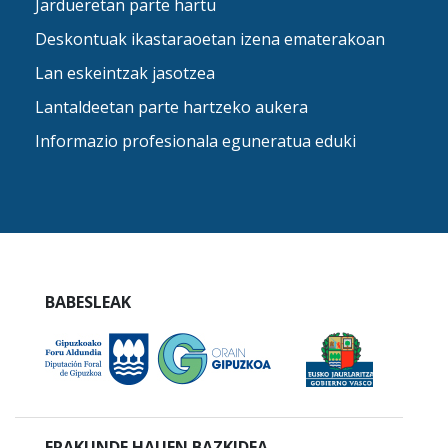
Jardueretan parte hartu
Deskontuak ikastaraoetan izena ematerakoan
Lan eskeintzak jasotzea
Lantaldeetan parte hartzeko aukera
Informazio profesionala eguneratua eduki
BABESLEAK
ERAKUNDE HAUEN BAZKIDEA