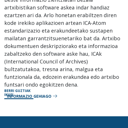
artxibistikan software askea indar handiaz
ezartzen ari da. Arlo honetan erabiltzen diren
kode irekiko aplikazioen artean ICA-Atom
estandarizazio eta erakundeetako sustapen
mailatan garrantzitsuenetariko bat da. Artxibo
dokumentuen deskripziorako eta informazioa
zabaltzeko den software aske hau, ICAk
(International Council of Archives)
bultzatutakoa, tresna arina, malgua eta
funtzionala da, edozein erakundea edo artxibo
funtsari ondo egokitzen dena.
BERRI GUZTIAK
IKUSI
INFORMAZIO GEHIAGO