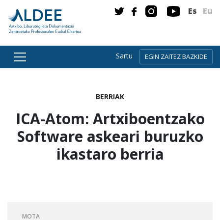
Es
Eu
Sartu
EGIN ZAITEZ BAZKIDE
Zuzenean edukira joan
BERRIAK
ICA-Atom: Artxiboentzako
Software askeari buruzko
ikastaro berria
MOTA