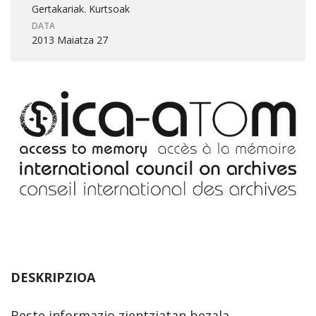
Gertakariak. Kurtsoak
DATA
2013 Maiatza 27
DESKRIPZIOA
Beste informazio zientziatan bezala