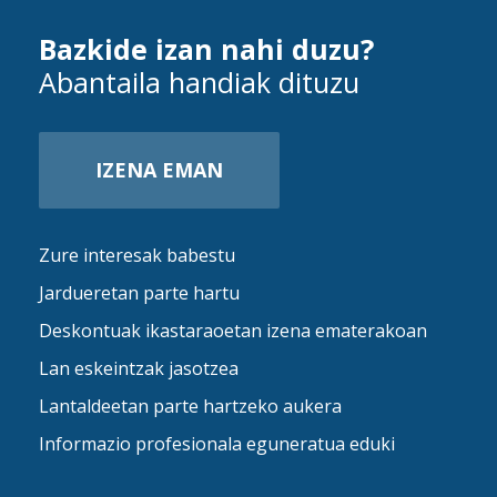
Bazkide izan nahi duzu?
Abantaila handiak dituzu
IZENA EMAN
Zure interesak babestu
Jardueretan parte hartu
Deskontuak ikastaraoetan izena ematerakoan
Lan eskeintzak jasotzea
Lantaldeetan parte hartzeko aukera
Informazio profesionala eguneratua eduki