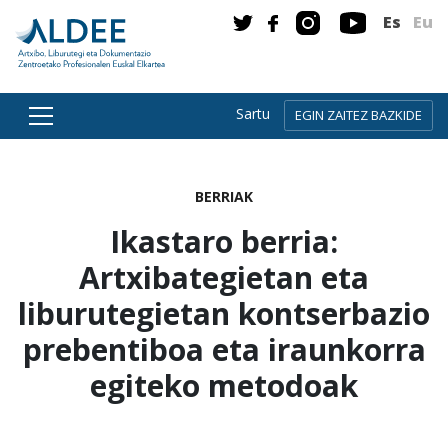
Es
Eu
Sartu
EGIN ZAITEZ BAZKIDE
Zuzenean edukira joan
BERRIAK
Ikastaro berria:
Artxibategietan eta
liburutegietan kontserbazio
prebentiboa eta iraunkorra
egiteko metodoak