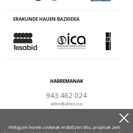
ERAKUNDE HAUEN BAZKIDEA
HARREMANAK
943 462 024
aldee
@
aldee.eus
IDATZ IEZAIGUZU
Webgune honek cookieak erabiltzen ditu, propioak zein