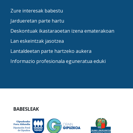
Zure interesak babestu
Jardueretan parte hartu
Deskontuak ikastaraoetan izena ematerakoan
Lan eskeintzak jasotzea
Lantaldeetan parte hartzeko aukera
Informazio profesionala eguneratua eduki
BABESLEAK