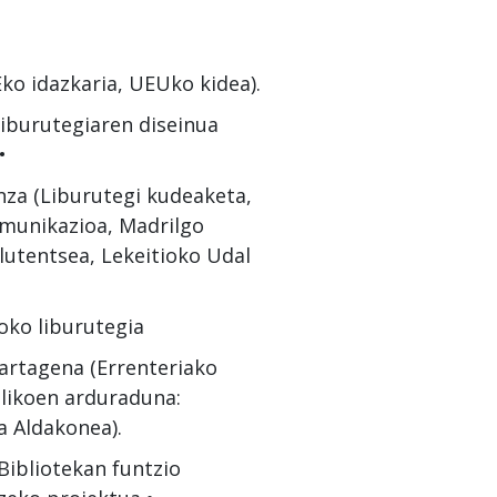
ko idazkaria, UEUko kidea).
 liburutegiaren diseinua
•
nza (Liburutegi kudeaketa,
munikazioa, Madrilgo
lutentsea, Lekeitioko Udal
oko liburutegia
artagena (Errenteriako
blikoen arduraduna:
a Aldakonea).
Bibliotekan funtzio