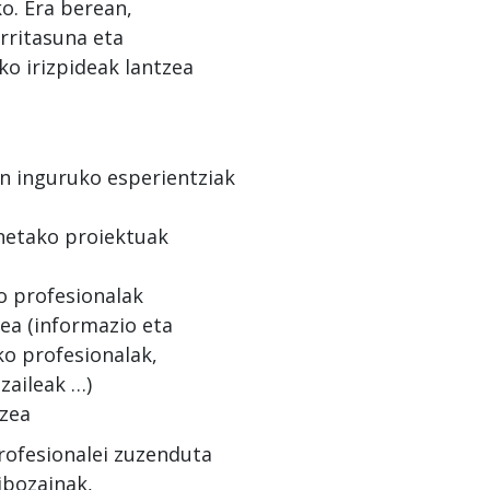
o. Era berean,
arritasuna eta
ko irizpideak lantzea
en inguruko esperientziak
netako proiektuak
o profesionalak
ea (informazio eta
o profesionalak,
zaileak …)
tzea
rofesionalei zuzenduta
ibozainak,