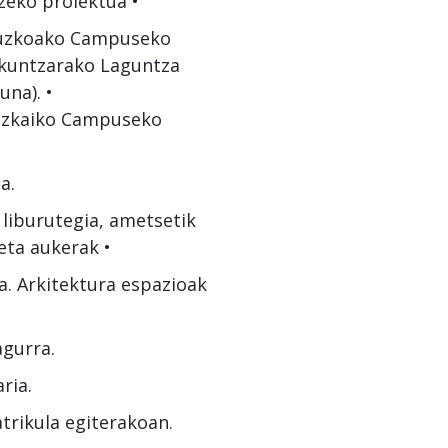
zeko proiektua •
ipuzkoako Campuseko
skuntzarako Laguntza
na). •
Bizkaiko Campuseko
a.
 liburutegia, ametsetik
eta aukerak •
a. Arkitektura espazioak
agurra.
ria.
trikula egiterakoan.