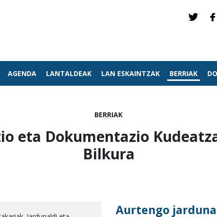
AGENDA
LANTALDEAK
LAN ESKAINTZAK
BERRIAK
DO
BERRIAK
io eta Dokumentazio Kudeatzai
Bilkura
Aurtengo jarduna
akariak. Jardunaldi eta