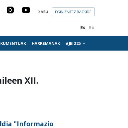
Sartu
EGIN ZAITEZ BAZKIDE
Es
Eu
KUMENTUAK
HARREMANAK
#JEID25
leen XII.
ldia "Informazio