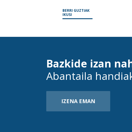
BERRI GUZTIAK
IKUSI
Bazkide izan na
Abantaila handia
IZENA EMAN