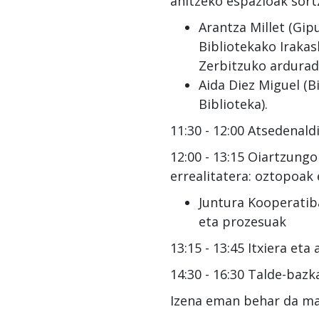
anitzeko espazioak sort
Arantza Millet (G
Bibliotekako Iraka
Zerbitzuko arduradu
Aida Diez Miguel (
Biblioteka).
11:30 - 12:00 Atsedenaldi
12:00 - 13:15 Oiartzungo
errealitatera: oztopoak 
Juntura Kooperatib
eta prozesuak
13:15 - 13:45 Itxiera eta 
14:30 - 16:30 Talde-bazka
Izena eman behar da ma