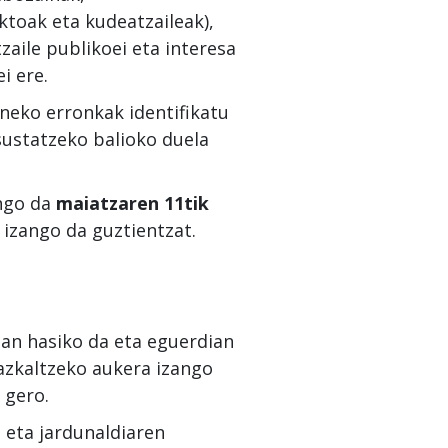
ktoak eta kudeatzaileak),
zaile publikoei eta interesa
i ere.
uneko erronkak identifikatu
sustatzeko balioko duela
ngo da
maiatzaren 11tik
 izango da guztientzat.
tan hasiko da eta eguerdian
azkaltzeko aukera izango
 gero.
a eta jardunaldiaren