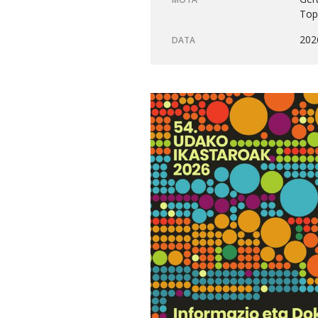
Top
202
DATA