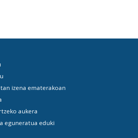
u
tu
etan izena ematerakoan
a
rtzeko aukera
la eguneratua eduki