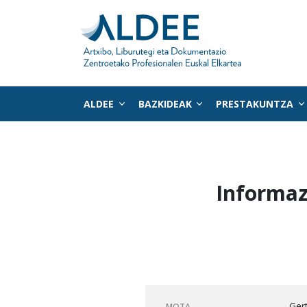
ALDEE
BAZKIDEAK
PRESTAKUNTZA
Zuzenean edukira joan
Informaz
Gert
MOTA