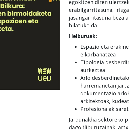
egokitzen diren ulertzek
erabilgarritasuna, irisg
jasangarritasuna bezala
bilatuko da.
Helburuak:
Espazio eta erakin
elkarbanatzea
Tipologia desberdi
aurkeztea
Arlo desberdinetak
harremanetan jartz
dokumentazio arlok
arkitektoak, kudeat
Profesionalak sare
Jardunaldia sektoreko p
dago (liburuzainak, artx