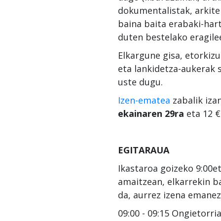
dokumentalistak, arkite
baina baita erabaki-hart
duten bestelako eragilee
Elkargune gisa, etorkiz
eta lankidetza-aukerak 
uste dugu.
Izen-ematea
zabalik iza
ekainaren 29ra
eta 12 €
EGITARAUA
Ikastaroa goizeko 9:00e
amaitzean, elkarrekin b
da, aurrez izena emanez
09:00 - 09:15 Ongietorri