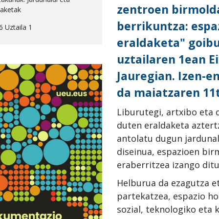
zentroen birmold
aketak
berrikuntza: espa
6 Uztaila 1
eraldaketa" goib
uztailaren 1ean 
Jauregian. Izen-e
da maiatzaren 11t
Liburutegi, artxibo eta
duten eraldaketa azter
antolatu dugun jardunal
diseinua, espazioen bir
eraberritzea izango ditu
Helburua da ezagutza et
partekatzea, espazio h
sozial, teknologiko eta 