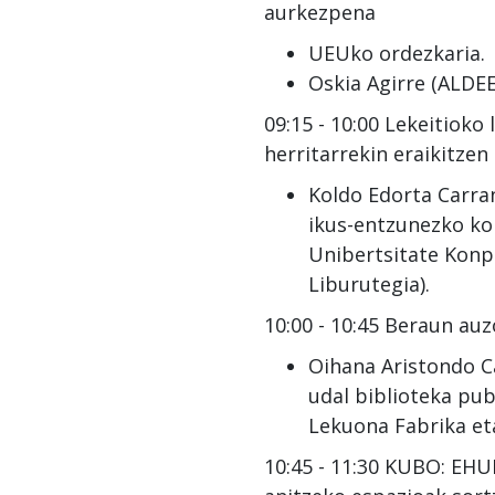
aurkezpena
UEUko ordezkaria.
Oskia Agirre (ALDEE
09:15 - 10:00 Lekeitioko
herritarrekin eraikitzen 
Koldo Edorta Carra
ikus-entzunezko ko
Unibertsitate Konp
Liburutegia).
10:00 - 10:45 Beraun auz
Oihana Aristondo C
udal biblioteka pu
Lekuona Fabrika et
10:45 - 11:30 KUBO: EHU