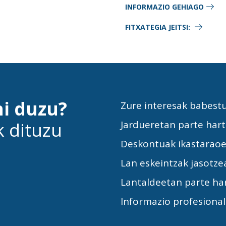
INFORMAZIO GEHIAGO
FITXATEGIA JEITSI:
hi duzu?
Zure interesak babest
k dituzu
Jardueretan parte har
Deskontuak ikastarao
Lan eskeintzak jasotze
Lantaldeetan parte ha
Informazio profesiona