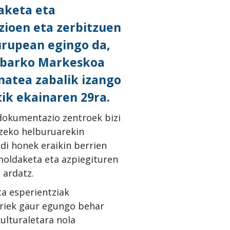
aketa eta
zioen eta zerbitzuen
urupean egingo da,
Eibarko Markeskoa
matea zabalik izango
ik ekainaren 29ra.
 dokumentazio zentroek bizi
tzeko helburuarekin
di honek eraikin berrien
moldaketa eta azpiegituren
 ardatz.
a esperientziak
oriek gaur egungo behar
kulturaletara nola