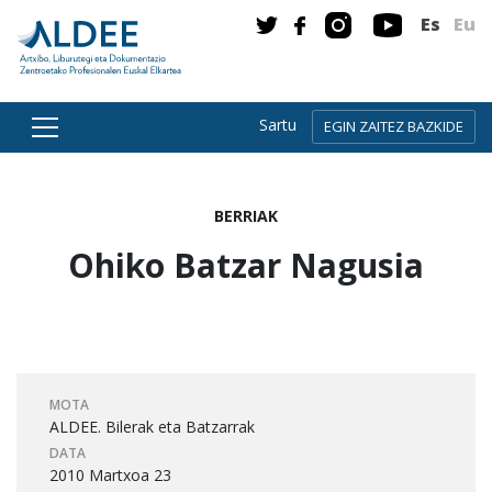
Es
Eu
Sartu
EGIN ZAITEZ BAZKIDE
Zuzenean edukira joan
BERRIAK
Ohiko Batzar Nagusia
MOTA
ALDEE. Bilerak eta Batzarrak
DATA
2010 Martxoa 23