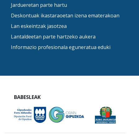
Jardueretan parte hartu
Deskontuak ikastaraoetan izena ematerakoan
Lan eskeintzak jasotzea
Lantaldeetan parte hartzeko aukera
Informazio profesionala eguneratua eduki
BABESLEAK