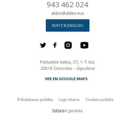
943 462 024
aldee
@
aldee.eus
IDATZ IEZAIGUZU
Portuetxe kalea, 37, 1-7. bul.
20018 Donostia – Gipuzkoa
VER EN GOOGLE MAPS
Pribatutasun politika
Lege oharra
Cookien politika
lotura.com Empresa de desarrollo web en Donos
-k garatuta