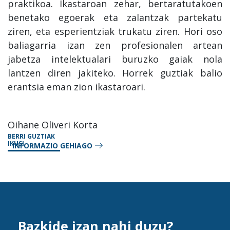
praktikoa. Ikastaroan zehar, bertaratutakoen
benetako egoerak eta zalantzak partekatu
ziren, eta esperientziak trukatu ziren. Hori oso
baliagarria izan zen profesionalen artean
jabetza intelektualari buruzko gaiak nola
lantzen diren jakiteko. Horrek guztiak balio
erantsia eman zion ikastaroari.
Oihane Oliveri Korta
BERRI GUZTIAK
IKUSI
INFORMAZIO GEHIAGO
Bazkide izan nahi duzu?