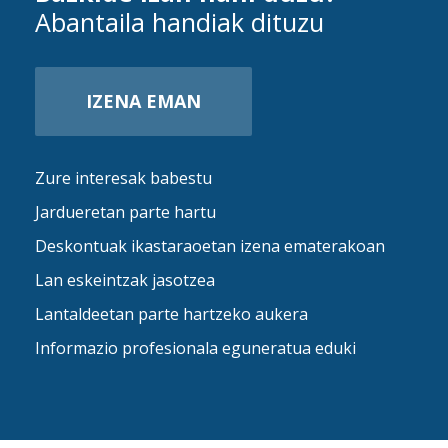
Abantaila handiak dituzu
IZENA EMAN
Zure interesak babestu
Jardueretan parte hartu
Deskontuak ikastaraoetan izena ematerakoan
Lan eskeintzak jasotzea
Lantaldeetan parte hartzeko aukera
Informazio profesionala eguneratua eduki