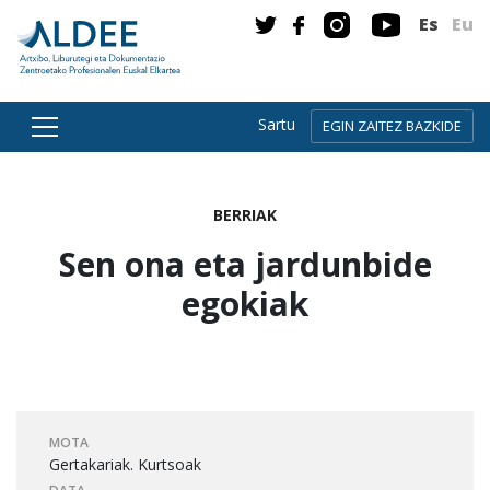
Es
Eu
Sartu
EGIN ZAITEZ BAZKIDE
Zuzenean edukira joan
BERRIAK
Sen ona eta jardunbide
egokiak
MOTA
Gertakariak. Kurtsoak