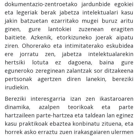
dokumentazio-zentroetako jardunbide egokiei
eta legeriak berak jabetza intelektualari kasu
jakin batzuetan ezarritako mugei buruz aritu
ginen, gure lantokiei zuzenean eragiten
baitiete. Azkenik, etorkizuneko joerak aipatu
ziren. Ohorerako eta intimitaterako eskubidea
ere jorratu zen, jabetza intelektualarekin
hertsiki lotuta ez dagoena, baina gure
eguneroko zereginean zalantzak sor ditzakeena
pertsonak agertzen diren lanekin, bereziki
irudiekin.
Bereziki interesgarria izan zen ikastaroaren
dinamika, azalpen teorikoak eta parte
hartzaileen parte-hartzea eta taldean lan eginez
kasu praktikoak ebaztea konbinatu zituena, eta
horrek asko erraztu zuen irakasgaiaren ulermen