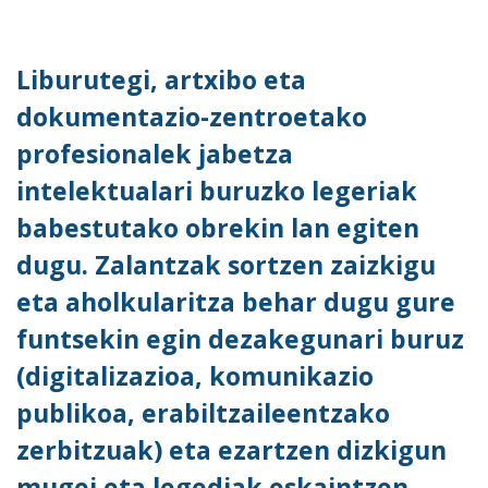
Liburutegi, artxibo eta
dokumentazio-zentroetako
profesionalek jabetza
intelektualari buruzko legeriak
babestutako obrekin lan egiten
dugu. Zalantzak sortzen zaizkigu
eta aholkularitza behar dugu gure
funtsekin egin dezakegunari buruz
(digitalizazioa, komunikazio
publikoa, erabiltzaileentzako
zerbitzuak) eta ezartzen dizkigun
mugei eta legediak eskaintzen