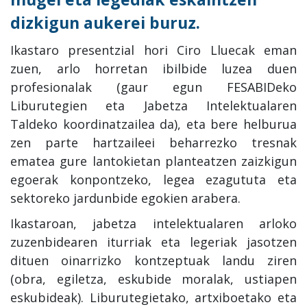
dizkigun aukerei buruz.
Ikastaro presentzial hori Ciro Lluecak eman
zuen, arlo horretan ibilbide luzea duen
profesionalak (gaur egun FESABIDeko
Liburutegien eta Jabetza Intelektualaren
Taldeko koordinatzailea da), eta bere helburua
zen parte hartzaileei beharrezko tresnak
ematea gure lantokietan planteatzen zaizkigun
egoerak konpontzeko, legea ezagututa eta
sektoreko jardunbide egokien arabera.
Ikastaroan, jabetza intelektualaren arloko
zuzenbidearen iturriak eta legeriak jasotzen
dituen oinarrizko kontzeptuak landu ziren
(obra, egiletza, eskubide moralak, ustiapen
eskubideak). Liburutegietako, artxiboetako eta