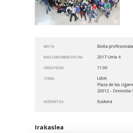
Bisita profesional
MOTA
2017 Urria 4
IKASTAROAREN DATAK
11:00
ORDUTEGIA
UBIK
TOKIA
Plaza de las cigarr
20012 - Donostia-
Euskera
HIZKUNTZA
Irakaslea