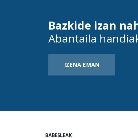
Bazkide izan na
Abantaila handia
IZENA EMAN
BABESLEAK