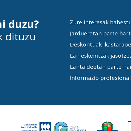
hi duzu?
Zure interesak babest
k dituzu
Jardueretan parte har
Deskontuak ikastarao
Lan eskeintzak jasotze
Lantaldeetan parte ha
Informazio profesiona