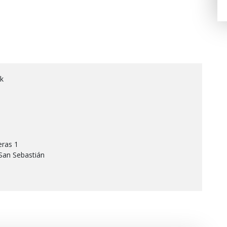
ak
eras 1
San Sebastián