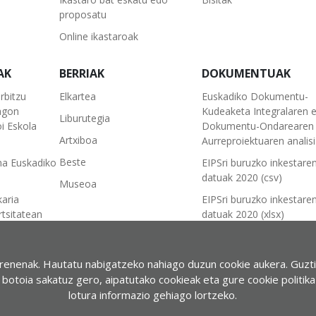
proposatu
Online ikastaroak
AK
BERRIAK
DOKUMENTUAK
rbitzu
Elkartea
Euskadiko Dokumentu-
agon
Kudeaketa Integralaren 
Liburutegia
i Eskola
Dokumentu-Ondarearen 
Artxiboa
Aurreproiektuaren analis
Beste
na Euskadiko
EIPSri buruzko inkestare
datuak 2020 (csv)
Museoa
karia
EIPSri buruzko inkestare
tsitatean
datuak 2020 (xlsx)
aldia
IFLA-UNESCO Manifestu
Liburutegi Publikoei bur
rrenenak. Hautatu nabigatzeko nahiago duzun cookie aukera. Guzt
(2022)
rdi Mailako
t” botoia sakatuz gero, aipatutako cookieak eta gure cookie politik
lotura informazio gehiago lortzeko.