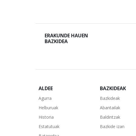
ERAKUNDE HAUEN
BAZKIDEA
ALDEE
BAZKIDEAK
Agurra
Bazkideak
Helburuak
Abantailak
Historia
Baldintzak
Estatutuak
Bazkide izan
Batzordea