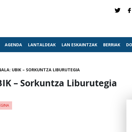
AGENDA
LANTALDEAK
LAN ESKAINTZAK
BERRIAK
DO
NALA: UBIK – SORKUNTZA LIBURUTEGIA
BIK – Sorkuntza Liburutegia
EGINA