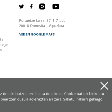
Portuetxe kalea, 37, 1-7. bul.
20018 Donostia – Gipuzkoa
VER EN GOOGLE MAPS
eta
Lege-
ia
n
n
a,
uzkoa
iz desaktibatzea ere hauta dezakezu. Cookie batzuk blokeatu
a onartzen duzula adierazten ari zara. Sakatu
Irakurri gehiago