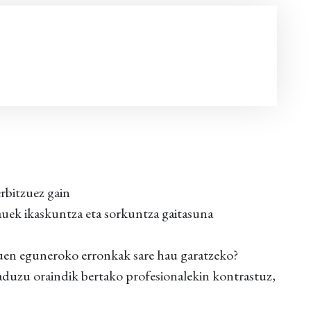
rbitzuez gain
uek ikaskuntza eta sorkuntza gaitasuna
uen eguneroko erronkak sare hau garatzeko?
aduzu oraindik bertako profesionalekin kontrastuz,