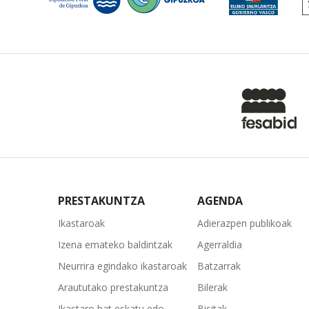
PRESTAKUNTZA
AGENDA
Ikastaroak
Adierazpen publikoak
Izena emateko baldintzak
Agerraldia
Neurrira egindako ikastaroak
Batzarrak
Araututako prestakuntza
Bilerak
Ikastaro bat eskatu edo
Bisitak