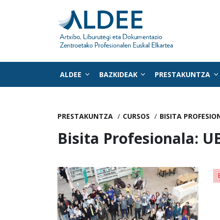
ALDEE
BAZKIDEAK
PRESTAKUNTZA
Zuzenean edukira joan
PRESTAKUNTZA
CURSOS
BISITA PROFESIO
Bisita Profesionala: U