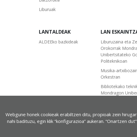
Liburuak
LANTALDEAK
LAN ESKAINTZ
ALDEEko bazkideak
Liburuzaina eta Ze
Orokorrak Mondr
Unibertsitateko Go
Politeknikoan
Musika-artxibozai
Orkestran
Bibliotekako tekni
Mondragon Uniber
Lan-poltsarako dei
Musika-Notatuko
Webgune honek cookieak erabiltzen ditu, propioak zein hiruga
Dokumentazioko E
nahi badituzu, egin klik “konfigurazioa” aukeran. “Onartzen du
Teknikaria