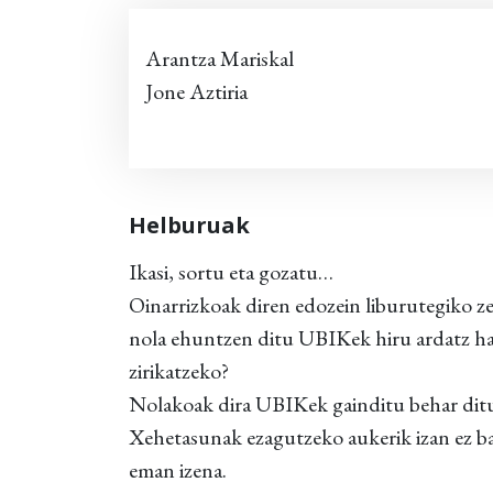
Arantza Mariskal
Jone Aztiria
Helburuak
Ikasi, sortu eta gozatu…
Oinarrizkoak diren edozein liburutegiko ze
nola ehuntzen ditu UBIKek hiru ardatz ha
zirikatzeko?
Nolakoak dira UBIKek gainditu behar dit
Xehetasunak ezagutzeko aukerik izan ez b
eman izena.