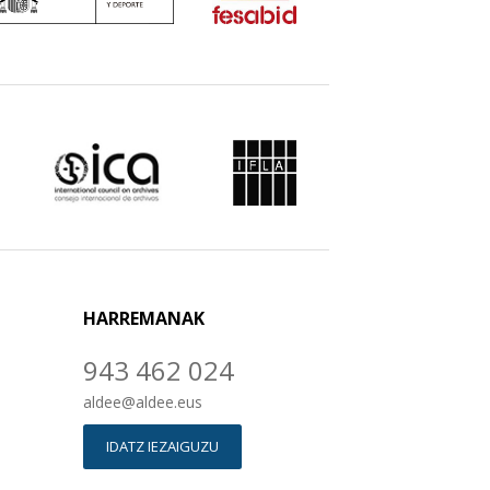
HARREMANAK
943 462 024
aldee
@
aldee.eus
IDATZ IEZAIGUZU