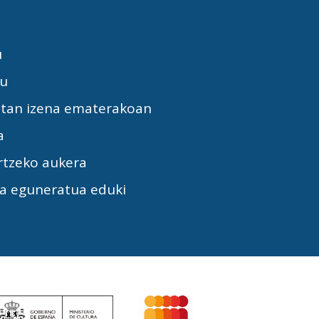
u
tu
etan izena ematerakoan
a
rtzeko aukera
la eguneratua eduki