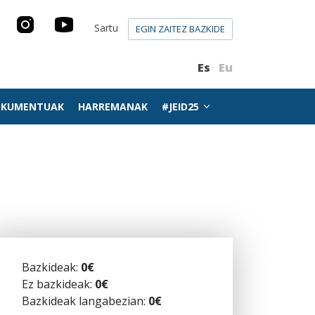
Sartu
EGIN ZAITEZ BAZKIDE
Es
Eu
KUMENTUAK
HARREMANAK
#JEID25
Bazkideak:
0€
Ez bazkideak:
0€
Bazkideak langabezian:
0€